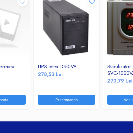
termica
UPS Intex 1050VA
Stabilizator
SVC-1000V
278,53 Lei
273,79 Lei
anda
Precomanda
Adau