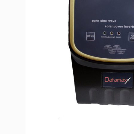
Accesorii TV
Telecomenzi
Altele
Aparate de gatit cu aburi
Auto, Moto & RCA
Electronice Auto
Accesorii Statii Radio
Reparatii si echipamente auto
Echipamente pentru atelier
Scule Auto
Baterii Si Acumulatori
Acumulatori
Baterii
Baterii pentru Aparate Auditive
Incarcatoare Baterii