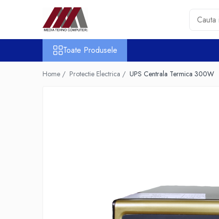
Toate Produsele
Toate Produsele
Accesorii PC & Software
HUB-uri USB
Home /
Protectie Electrica /
UPS Centrala Termica 300W
Periferice
Boxe PC
Card Reader
Casti & Microfoane
Mouse
Tastaturi
Unitati Optice Externe
Webcam
Software
Surse
Accesorii Streaming