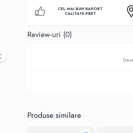
Birotica & Papetarie
Accesorii Birou
CEL MAI BUN RAPORT
CALITATE-PRET
Distrugatoare documente si
accesorii
Review-uri
(0)
Laminatoare
Canal cablu cu adeziv
Canal Cablu fara adeziv
Casa, Gradina si Bricolaj
Daca 
Articole antidaunatori gradina
Bannere si ghirlande luminoase
decorative
Brichete
Casa Inteligenta
Intrerupatoare digitale
Produse similare
Panouri intrerupatoare si prize smart
Prize Smart
Telecomenzi intrerupatoare digitale