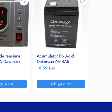
 de tensiune
Acumulator Pb Acid
A_1462 
A Datamaxx
Datamaxx 6V 4Ah
Acid Vip
18,59 Lei
141,06 L
ga in cos
Adauga in cos
P