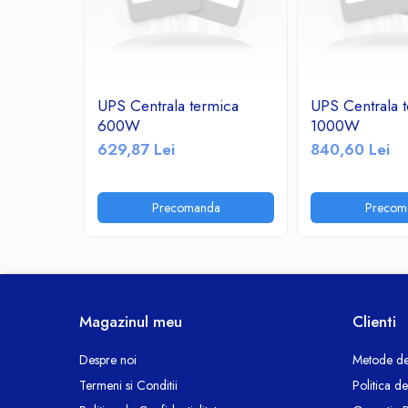
Ceasuri decorative
Componente si Accesorii Sisteme
si Panouri Fotovoltaice Solare
Decoratiuni, ornamente si articole
UPS Centrala termica
UPS Centrala 
Craciun
600W
1000W
Instalatii de Craciun
629,87 Lei
840,60 Lei
Feronerie si Accesorii
Suruburi, dibluri si accesorii uz general
Precomanda
Precom
Iluminat
Becuri
Becuri LED
Corpuri Iluminat interior
Lanterne
Magazinul meu
Clienti
Proiectoare LED
Scule Electrice si Unelte
Despre noi
Metode de
Termeni si Conditii
Politica d
Pistoale de Lipit