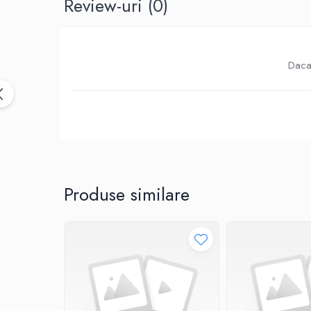
Review-uri
(0)
Birotica & Papetarie
Accesorii Birou
Distrugatoare documente si
accesorii
Daca 
Laminatoare
Canal cablu cu adeziv
Canal Cablu fara adeziv
Casa, Gradina si Bricolaj
Articole antidaunatori gradina
Bannere si ghirlande luminoase
decorative
Produse similare
Brichete
Casa Inteligenta
Intrerupatoare digitale
Panouri intrerupatoare si prize smart
Prize Smart
Telecomenzi intrerupatoare digitale