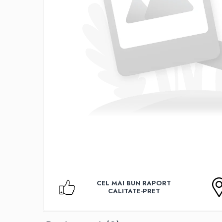
Accesorii TV
Telecomenzi
Altele
Aparate de gatit cu aburi
Auto, Moto & RCA
Electronice Auto
Accesorii Statii Radio
Reparatii si echipamente auto
Echipamente pentru atelier
Scule Auto
Baterii Si Acumulatori
Acumulatori
Baterii
CEL MAI BUN RAPORT
Baterii pentru Aparate Auditive
CALITATE-PRET
Incarcatoare Baterii