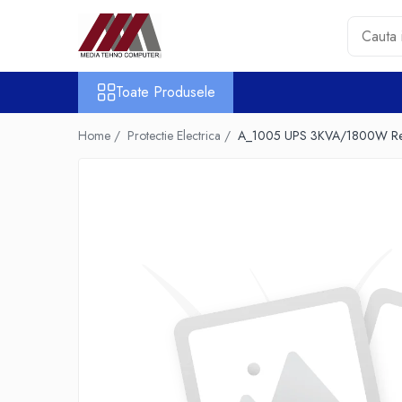
Toate Produsele
Toate Produsele
Accesorii PC & Software
HUB-uri USB
Home /
Protectie Electrica /
A_1005 UPS 3KVA/1800W Re
Periferice
Boxe PC
Card Reader
Casti & Microfoane
Mouse
Tastaturi
Unitati Optice Externe
Webcam
Software
Surse
Accesorii Streaming