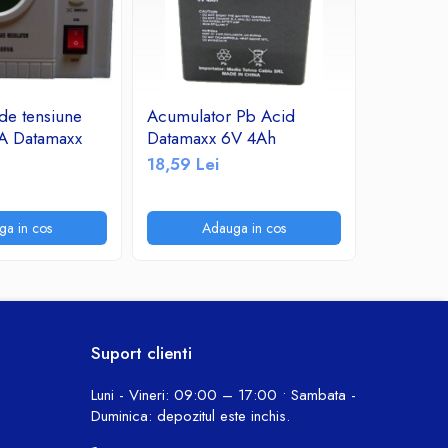
 de tensiune
Acumulator Pb Acid
A_1462 
A Datamaxx
Datamaxx 6V 4Ah
Acid Vip
18,59 Lei
141,06 L
ga in cos
Adauga in cos
P
Suport clienti
Luni - Vineri: 09:00 – 17:00 • Sambata -
Duminica: depozitul este inchis.