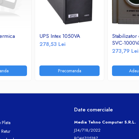
termica
UPS Intex 1050VA
Stabilizator
SVC-1000V
278,53 Lei
273,79 Lei
anda
Precomanda
Adau
Date comerciale
Media Tehno Computer S.R.L.
 Plata
J34/718/2022
e Retur
RO46705387