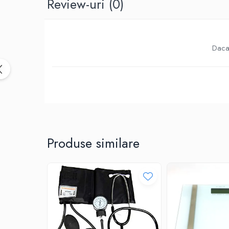
Review-uri
(0)
Birotica & Papetarie
Accesorii Birou
Distrugatoare documente si
accesorii
Daca 
Laminatoare
Canal cablu cu adeziv
Canal Cablu fara adeziv
Casa, Gradina si Bricolaj
Articole antidaunatori gradina
Bannere si ghirlande luminoase
decorative
Produse similare
Brichete
Casa Inteligenta
Intrerupatoare digitale
Panouri intrerupatoare si prize smart
Prize Smart
Telecomenzi intrerupatoare digitale