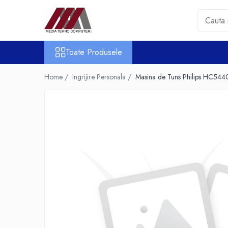
Toate Produsele
Toate Produsele
Accesorii PC & Software
HUB-uri USB
Home /
Ingrijire Personala /
Masina de Tuns Philips HC54
Periferice
Boxe PC
Card Reader
Casti & Microfoane
Mouse
Tastaturi
Unitati Optice Externe
Webcam
Software
Surse
Accesorii Streaming