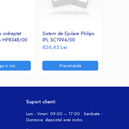
u indreptat
Sistem de Epilare Philips
A_2041 
ips HP8348/00
IPL SC1994/00
curatare 
826,43 Lei
435,60 
ga in cos
Precomanda
P
Suport clienti
Luni - Vineri: 09:00 – 17:00 • Sambata -
Duminica: depozitul este inchis.