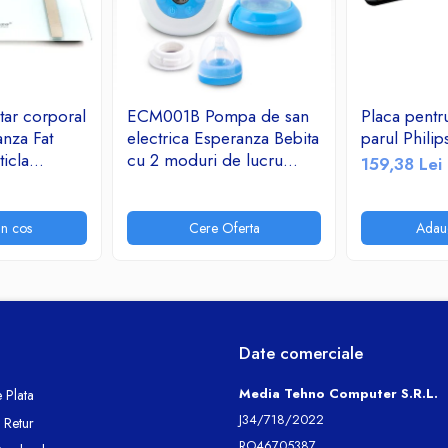
ar corporal
ECM001B Pompa de san
Placa pentr
nza Fat
electrica Esperanza Bebita
parul Phil
icla
cu 2 moduri de lucru
159,38 Lei
kg Alb
stimulare si aspirare 9
a 180 kg,
niveluri, 3 surse de
alimentare
n cos
Cere Oferta
Adau
Date comerciale
Media Tehno Computer S.R.L.
 Plata
J34/718/2022
e Retur
RO46705387