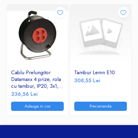
Cablu Prelungitor
Tambur Lemn E10
Datamaxx 4 prize, rola
308,55 Lei
cu tambur, IP20, 3x1,5
mmp, 3500W, 50
236,56 Lei
metri, maner transport
ergonomic,
Adauga in cos
Precomanda
rosu/negru