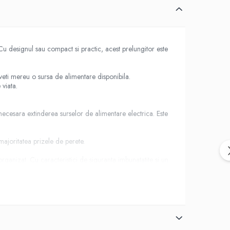
 Cu designul sau compact si practic, acest prelungitor este
aveti mereu o sursa de alimentare disponibila.
 viata.
te necesara extinderea surselor de alimentare electrica. Este
majoritatea prizele de perete.
rganizat. Cu caracteristici de siguranta imbunatatite si un