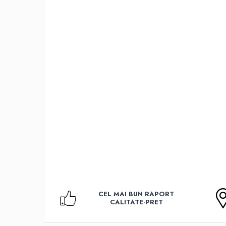
Accesorii TV
Telecomenzi
Altele
Aparate de gatit cu aburi
Auto, Moto & RCA
Electronice Auto
Accesorii Statii Radio
Reparatii si echipamente auto
Echipamente pentru atelier
Scule Auto
Baterii Si Acumulatori
Acumulatori
Baterii
CEL MAI BUN RAPORT
Baterii pentru Aparate Auditive
CALITATE-PRET
Incarcatoare Baterii