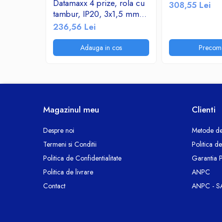
Termoizolatii si accesorii
Datamaxx 4 prize, rola cu
308,55 Lei
tambur, IP20, 3x1,5 mmp,
Ventilatie si Climatizare
3500W, 50 metri, maner
236,56 Lei
Accesorii climatizare
transport ergonomic,
Aeroterme
rosu/negru
Adauga in cos
Precom
Purificatoare si umidificatoare aer
Ventilatoare
Componente PC
Hard Disk-uri
Magazinul meu
Clienti
Memorii RAM
Rack Hard-Disk
Despre noi
Metode de
Solid State Drive SSD-uri interne
Termeni si Conditii
Politica d
Doze Rigips
Politica de Confidentialitate
Garantia 
Doze Zidarie
Politica de livrare
ANPC
Electrocasnice
Contact
ANPC - S
Aspiratoare
De Bucatarie