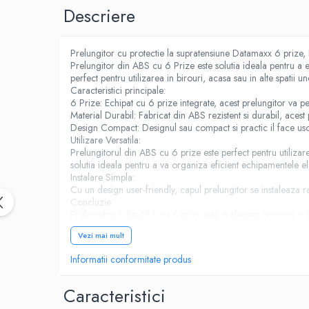
Birotica & Papetarie
Descriere
Accesorii Birou
Distrugatoare documente si
accesorii
Prelungitor cu protectie la supratensiune Datamaxx 6 prize
Prelungitor din ABS cu 6 Prize este solutia ideala pentru a ex
Laminatoare
perfect pentru utilizarea in birouri, acasa sau in alte spatii 
Caracteristici principale:
Canal cablu cu adeziv
6 Prize: Echipat cu 6 prize integrate, acest prelungitor va p
Canal Cablu fara adeziv
Material Durabil: Fabricat din ABS rezistent si durabil, acest
Design Compact: Designul sau compact si practic il face usor 
Casa, Gradina si Bricolaj
Utilizare Versatila:
Articole antidaunatori gradina
Prelungitorul din ABS cu 6 prize este perfect pentru utilizarea
solutia ideala pentru a va organiza eficient echipamentele ele
Bannere si ghirlande luminoase
Instalare Simpla:
decorative
Cu un design user-friendly, capul prelungitor se instaleaza ra
Concluzie:
Brichete
Prelungitorul din ABS cu 6 prize este o alegere practica si e
design compact, acest prelungitor este indispensabil in oric
Casa Inteligenta
Vezi mai mult
Intrerupatoare digitale
Informatii conformitate produs
Panouri intrerupatoare si prize smart
Prize Smart
Caracteristici
Telecomenzi intrerupatoare digitale