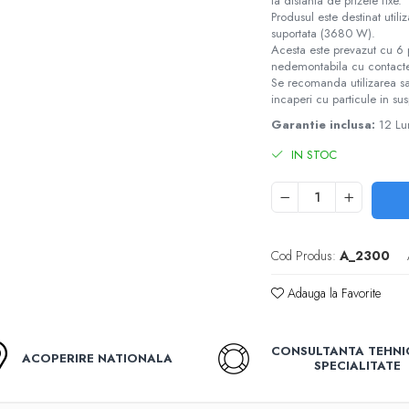
la distanta de prizele fixe.
Produsul este destinat util
suportata (3680 W).
Acesta este prevazut cu 6 pr
nedemontabila cu contacte 
Se recomanda utilizarea sa l
incaperi cu particule in su
Garantie inclusa:
12 Lu
IN STOC
Cod Produs:
A_2300
Adauga la Favorite
CONSULTANTA TEHNI
ACOPERIRE NATIONALA
SPECIALITATE