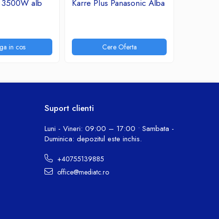
A 3500W alb
Karre Plus Panasonic Alba
Arkedia 
7,31 Lei
ga in cos
Cere Oferta
P
Suport clienti
Luni - Vineri: 09:00 – 17:00 • Sambata -
Duminica: depozitul este inchis.
+40755139885
office@mediatc.ro