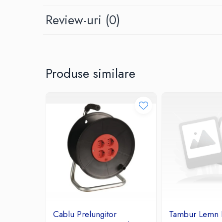
Ceasuri decorative
Review-uri
(0)
Componente si Accesorii Sisteme
si Panouri Fotovoltaice Solare
Decoratiuni, ornamente si articole
Craciun
Produse similare
Instalatii de Craciun
Feronerie si Accesorii
Suruburi, dibluri si accesorii uz general
Iluminat
Becuri
Becuri LED
Corpuri Iluminat interior
Lanterne
Proiectoare LED
Scule Electrice si Unelte
Pistoale de Lipit
Cablu Prelungitor
Tambur Lemn 