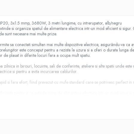
, IP20, 3x1.5 mmp, 3680W, 3 metri lungime, cu intrerupator, alb/negru
tinde si organiza spatiul de alimentare electrica intr-un mod eficient si sigur.
unde sunt necesare mai multe prize.
ermite sa conectati simultan mai multe dispozitive electrice, asigurându-va ca 
 prelungitor este conceput pentru a rezista la uzura si a oferi o durata lunga de
de plasat in diferite locuri fara a ocupa mult spatiu.
 zilnica in birouri, locuinte, sali de conferinte, ateliere si alte spatii unde es
ctrice si pentru a evita incurcarea cablurilor.
pid si fara efort, fiind prevazut cu mufe standard care se potrivesc perfect in 
ficienta pentru a va extinde sursa de alimentare electrica intr-un mod sigur si o
e gospodarie sau spatiu de lucru.