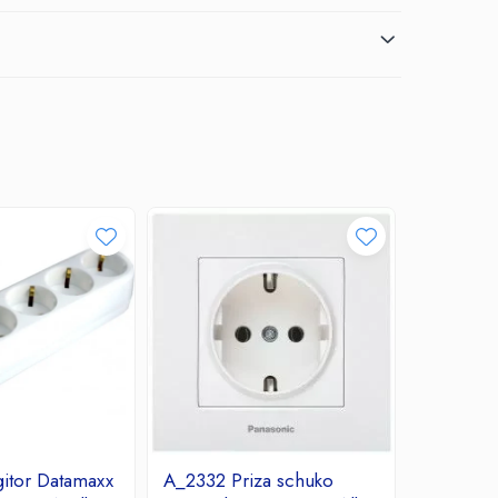
itor Datamaxx
A_2332 Priza schuko
A_2331 R