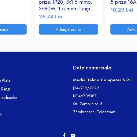
prize, IP20, 3x1.5 mmp,
5 prize 16
3680W, 1,5 metri lungime,
10,29 Lei
cu intrerupator, alb
26,74 Lei
anda
Adauga in cos
Adau
Date comerciale
Media Tehno Computer S.R.L.
 Plata
J34/718/2022
e Retur
RO46705387
Produselor
Str. Zambilelor, 5
Zâmbreasca, Teleorman
AL