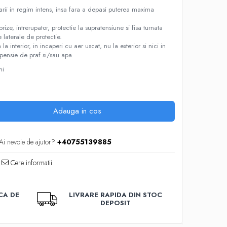
izarii in regim intens, insa fara a depasi puterea maxima
ize, intrerupator, protectie la supratensiune si fisa turnata
laterale de protectie.
a interior, in incaperi cu aer uscat, nu la exterior si nici in
spensie de praf si/sau apa.
ni
Adauga in cos
Ai nevoie de ajutor?
+40755139885
Cere informatii
CA DE
LIVRARE RAPIDA DIN STOC
DEPOSIT