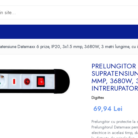
pratensiune Datamaxx 6 prize, IP20, 3x1.5 mmp, 3680W, 3 metri lungime, cu i
PRELUNGITOR 
SUPRATENSIUNE
MMP, 3680W, 
INTRERUPATOR
Digittex
69,94 Lei
Prelungitor cu protectie la
Prelungitorul Datamaxx pe
electrice in acelasi timp, d