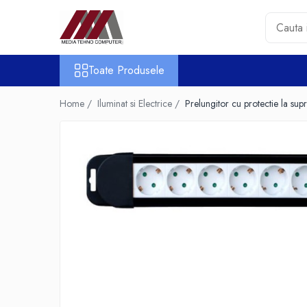
Toate Produsele
Toate Produsele
Accesorii PC & Software
HUB-uri USB
Home /
Iluminat si Electrice /
Prelungitor cu protectie la su
Periferice
Boxe PC
Card Reader
Casti & Microfoane
Mouse
Tastaturi
Unitati Optice Externe
Webcam
Software
Surse
Accesorii Streaming