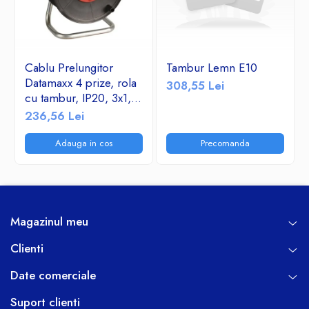
Cablu Prelungitor
Tambur Lemn E10
Datamaxx 4 prize, rola
308,55 Lei
cu tambur, IP20, 3x1,5
mmp, 3500W, 50
236,56 Lei
metri, maner transport
ergonomic,
Adauga in cos
Precomanda
rosu/negru
Magazinul meu
Clienti
Date comerciale
Suport clienti