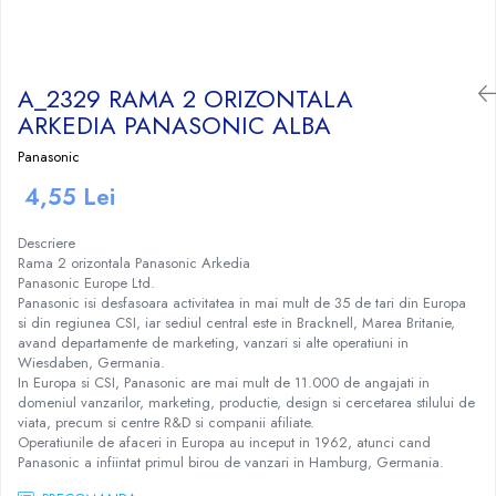
Craciun
Igiena Dentara
Conductor Electric Rigid
Sisteme Audio
Cabluri Transmisii Date
Sandwich Maker&Grill
Instalatii de Craciun
Copex
Periute de Dinti Electrice
Produse curatare IT
Cabluri TV
Storcatoare Fructe
Feronerie si Accesorii
Incalzitoare corporale si perne
Patch cord-uri
Copex PVC cu fir
Radio
Ingrijire Tesaturi
A_2329 RAMA 2 ORIZONTALA
Suruburi, dibluri si accesorii uz general
electrice
Cabluri de Date si accesorii
Copex PVC fara fir
Radio, CD, DVD player auto
Fiare Calcat
ARKEDIA PANASONIC ALBA
Iluminat
Lampi UV pentru manichiura
Jgheab Metalic
Cutii Distributie
Statii Calcat
Boxe auto
Panasonic
Becuri
Pompe San
Prelungitoare
Preparare Cafea
Rack-uri, Cabinete Metalice si
Reportofoane
Becuri LED
4,55 Lei
Accesorii
Tuns si ras
Sigurante Electrice Automate -
Accesorii si piese aparate cafea
Televizoare
Corpuri Iluminat interior
Intrerupatoare Automate
Routere, Switch-uri, ONT-uri si
Aparate de ras electrice
Cafea si Ceai
Descriere
Lanterne
Extendere WI-FI
Rama 2 orizontala Panasonic Arkedia
Eaton
Aparate de tuns
Cafetiere
Proiectoare LED
Panasonic Europe Ltd.
Splittere TV, Ditribuitoare si
Enext
Aparate de tuns barba
Espressoare
Panasonic isi desfasoara activitatea in mai mult de 35 de tari din Europa
Scule Electrice si Unelte
Amplificatoare
Legrand
si din regiunea CSI, iar sediul central este in Bracknell, Marea Britanie,
Rasnite
Pistoale de Lipit
avand departamente de marketing, vanzari si alte operatiuni in
Schneider
Rasnite mirodenii
Wiesdaben, Germania.
Termoizolatii si accesorii
Tablouri sigurante
In Europa si CSI, Panasonic are mai mult de 11.000 de angajati in
Ventilatie si Climatizare
domeniul vanzarilor, marketing, productie, design si cercetarea stilului de
Tub PVC
viata, precum si centre R&D si companii afiliate.
Accesorii climatizare
Operatiunile de afaceri in Europa au inceput in 1962, atunci cand
Panasonic a infiintat primul birou de vanzari in Hamburg, Germania.
Aeroterme
Purificatoare si umidificatoare aer