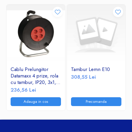
compact, acest prelungitor este indispensabil in orice gospodarie
sau spatiu de lucru.
Cablu Prelungitor
Tambur Lemn E10
Datamaxx 4 prize, rola
308,55 Lei
cu tambur, IP20, 3x1,5
mmp, 3500W, 50
236,56 Lei
metri, maner transport
ergonomic,
Adauga in cos
Precomanda
rosu/negru