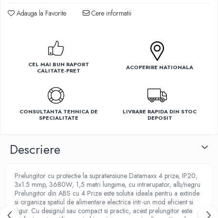
Ventilatoare
Adauga la Favorite
Cere informatii
CEL MAI BUN RAPORT
ACOPERIRE NATIONALA
CALITATE-PRET
CONSULTANTA TEHNICA DE
LIVRARE RAPIDA DIN STOC
SPECIALITATE
DEPOSIT
Descriere
Prelungitor cu protectie la supratensiune Datamaxx 4 prize, IP20,
3x1.5 mmp, 3680W, 1,5 metri lungime, cu intrerupator, alb/negru
Prelungitor din ABS cu 4 Prize este solutia ideala pentru a extinde
si organiza spatiul de alimentare electrica intr-un mod eficient si
sigur. Cu designul sau compact si practic, acest prelungitor este