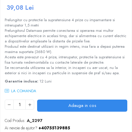
Craciun
Igiena Dentara
Conductor Electric Rigid
Sisteme Audio
39,08 Lei
Cabluri Transmisii Date
Sandwich Maker&Grill
Instalatii de Craciun
Copex
Periute de Dinti Electrice
Produse curatare IT
Cabluri TV
Storcatoare Fructe
Feronerie si Accesorii
Prelungitor cu protectie la supratensiune 4 prize cu impamantare si
Incalzitoare corporale si perne
Patch cord-uri
Copex PVC cu fir
Radio
Ingrijire Tesaturi
intrerupator 1,5 metri
Suruburi, dibluri si accesorii uz general
electrice
Cabluri de Date si accesorii
Copex PVC fara fir
Prelungitorul Datamaxx permite conectarea si operarea mai multor
Radio, CD, DVD player auto
Fiare Calcat
Iluminat
Lampi UV pentru manichiura
echipamente electrice in acelasi timp, dar si alimentrea cu curent electric
Jgheab Metalic
Cutii Distributie
Statii Calcat
Boxe auto
a dispozitivelor amplasate la distanta de prizele fixe.
Becuri
Pompe San
Produsul este destinat utilizarii in regim intens, insa fara a depasi puterea
Prelungitoare
Preparare Cafea
Rack-uri, Cabinete Metalice si
Reportofoane
Becuri LED
maxima suportata (3680 W).
Accesorii
Tuns si ras
Sigurante Electrice Automate -
Accesorii si piese aparate cafea
Acesta este prevazut cu 4 prize, intrerupator, protectie la supratensiune si
Televizoare
Corpuri Iluminat interior
Intrerupatoare Automate
fisa turnata nedemontabila cu contacte laterale de protectie.
Routere, Switch-uri, ONT-uri si
Aparate de ras electrice
Cafea si Ceai
Lanterne
Se recomanda utilizarea sa la interior, in incaperi cu aer uscat, nu la
Extendere WI-FI
Eaton
Aparate de tuns
Cafetiere
exterior si nici in incaperi cu particule in suspensie de praf si/sau apa.
Proiectoare LED
Splittere TV, Ditribuitoare si
Enext
Aparate de tuns barba
Espressoare
Scule Electrice si Unelte
Garantie inclusa:
12 Luni
Amplificatoare
Legrand
Rasnite
Pistoale de Lipit
LA COMANDA
Schneider
Rasnite mirodenii
Termoizolatii si accesorii
Tablouri sigurante
Adauga in cos
Ventilatie si Climatizare
Tub PVC
Accesorii climatizare
Cod Produs:
A_2297
Aeroterme
Ai nevoie de ajutor?
+40755139885
Purificatoare si umidificatoare aer