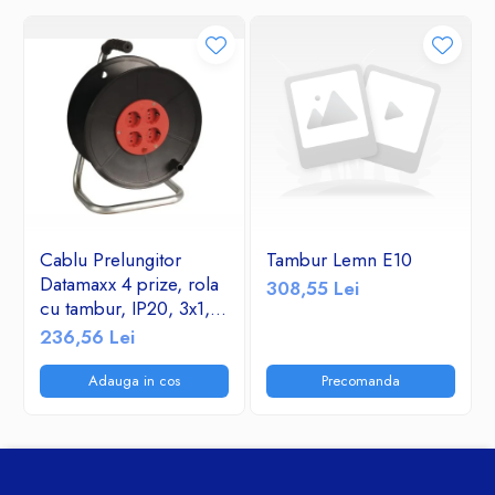
Cablu Prelungitor
Tambur Lemn E10
Datamaxx 4 prize, rola
308,55 Lei
cu tambur, IP20, 3x1,5
mmp, 3500W, 50
236,56 Lei
metri, maner transport
ergonomic,
Adauga in cos
Precomanda
rosu/negru