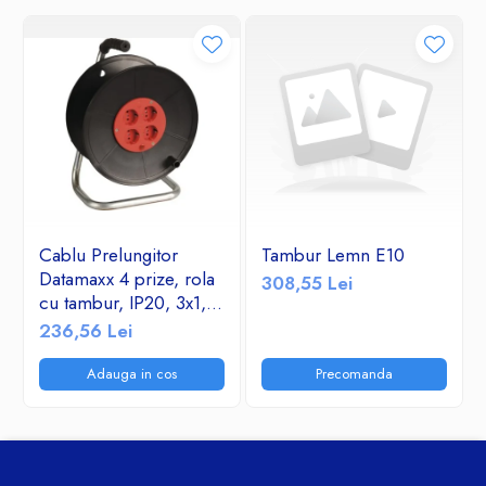
Cablu Prelungitor
Tambur Lemn E10
Datamaxx 4 prize, rola
308,55 Lei
cu tambur, IP20, 3x1,5
mmp, 3500W, 50
236,56 Lei
metri, maner transport
ergonomic,
Adauga in cos
Precomanda
rosu/negru