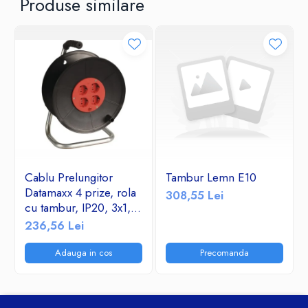
Produse similare
Cablu Prelungitor
Tambur Lemn E10
Datamaxx 4 prize, rola
308,55 Lei
cu tambur, IP20, 3x1,5
mmp, 3500W, 50
236,56 Lei
metri, maner transport
ergonomic,
Adauga in cos
Precomanda
rosu/negru