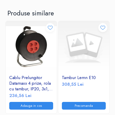
Produse similare
Cablu Prelungitor
Tambur Lemn E10
Datamaxx 4 prize, rola
308,55 Lei
cu tambur, IP20, 3x1,5
mmp, 3500W, 50
236,56 Lei
metri, maner transport
ergonomic,
Adauga in cos
Precomanda
rosu/negru