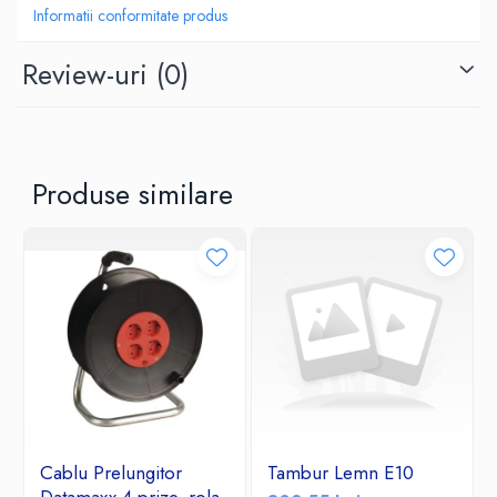
Inaltime: 100 mm
Informatii conformitate produs
Latime: 100 mm
Greutate: 100 g
Review-uri
(0)
Produse similare
Cablu Prelungitor
Tambur Lemn E10