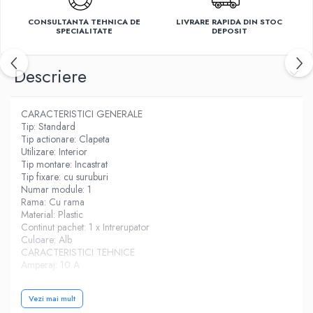
CONSULTANTA TEHNICA DE
LIVRARE RAPIDA DIN STOC
SPECIALITATE
DEPOSIT
Descriere
CARACTERISTICI GENERALE
Tip: Standard
Tip actionare: Clapeta
Utilizare: Interior
Tip montare: Incastrat
Tip fixare: cu suruburi
Numar module: 1
Rama: Cu rama
Material: Plastic
Continut pachet: 1 x Intrerupator
Culoare: Alb
CARACTERISTICI TEHNICE
Amperaj: 10 A
Clasa de protectie: IP 20
Vezi mai mult
DIMENSIUNI