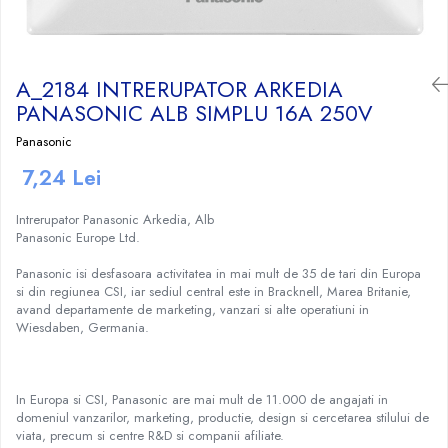
Craciun
Igiena Dentara
Conductor Electric Rigid
Sisteme Audio
Cabluri Transmisii Date
Sandwich Maker&Grill
Instalatii de Craciun
Copex
Periute de Dinti Electrice
Produse curatare IT
Cabluri TV
Storcatoare Fructe
Feronerie si Accesorii
Incalzitoare corporale si perne
Patch cord-uri
Copex PVC cu fir
Radio
Ingrijire Tesaturi
A_2184 INTRERUPATOR ARKEDIA
Suruburi, dibluri si accesorii uz general
electrice
Cabluri de Date si accesorii
Copex PVC fara fir
Radio, CD, DVD player auto
Fiare Calcat
PANASONIC ALB SIMPLU 16A 250V
Iluminat
Lampi UV pentru manichiura
Jgheab Metalic
Cutii Distributie
Statii Calcat
Boxe auto
Panasonic
Becuri
Pompe San
Prelungitoare
Preparare Cafea
Rack-uri, Cabinete Metalice si
Reportofoane
Becuri LED
7,24 Lei
Accesorii
Tuns si ras
Sigurante Electrice Automate -
Accesorii si piese aparate cafea
Televizoare
Corpuri Iluminat interior
Intrerupatoare Automate
Routere, Switch-uri, ONT-uri si
Aparate de ras electrice
Cafea si Ceai
Intrerupator Panasonic Arkedia, Alb
Lanterne
Extendere WI-FI
Panasonic Europe Ltd.
Eaton
Aparate de tuns
Cafetiere
Proiectoare LED
Splittere TV, Ditribuitoare si
Enext
Aparate de tuns barba
Espressoare
Panasonic isi desfasoara activitatea in mai mult de 35 de tari din Europa
Scule Electrice si Unelte
Amplificatoare
Legrand
si din regiunea CSI, iar sediul central este in Bracknell, Marea Britanie,
Rasnite
Pistoale de Lipit
avand departamente de marketing, vanzari si alte operatiuni in
Schneider
Rasnite mirodenii
Wiesdaben, Germania.
Termoizolatii si accesorii
Tablouri sigurante
Ventilatie si Climatizare
Tub PVC
Accesorii climatizare
In Europa si CSI, Panasonic are mai mult de 11.000 de angajati in
domeniul vanzarilor, marketing, productie, design si cercetarea stilului de
Aeroterme
viata, precum si centre R&D si companii afiliate.
Purificatoare si umidificatoare aer