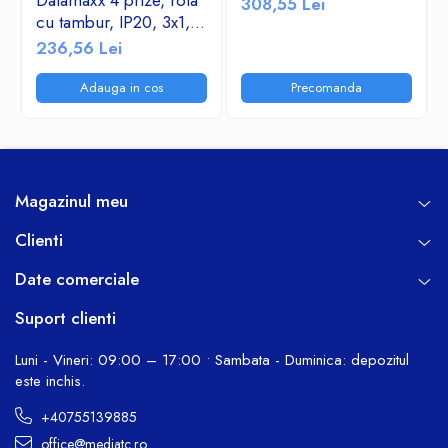
Datamaxx 4 prize, rola
308,55 Lei
cu tambur, IP20, 3x1,5
mmp, 3500W, 50
236,56 Lei
metri, maner transport
ergonomic,
Adauga in cos
Precomanda
rosu/negru
Magazinul meu
Clienti
Date comerciale
Suport clienti
Luni - Vineri: 09:00 – 17:00 • Sambata - Duminica: depozitul
este inchis.
+40755139885
office@mediatc.ro