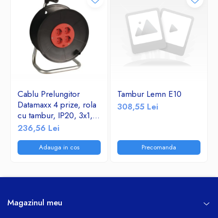
Cablu Prelungitor
Tambur Lemn E10
Datamaxx 4 prize, rola
308,55 Lei
cu tambur, IP20, 3x1,5
mmp, 3500W, 50
236,56 Lei
metri, maner transport
ergonomic,
Adauga in cos
Precomanda
rosu/negru
Magazinul meu