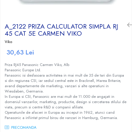
Craciun
Igiena Dentara
Conductor Electric Rigid
Sisteme Audio
Cabluri Transmisii Date
Sandwich Maker&Grill
Instalatii de Craciun
Copex
Periute de Dinti Electrice
Produse curatare IT
Cabluri TV
Storcatoare Fructe
Feronerie si Accesorii
Incalzitoare corporale si perne
Patch cord-uri
Copex PVC cu fir
Radio
Ingrijire Tesaturi
A_2122 PRIZA CALCULATOR SIMPLA RJ
Suruburi, dibluri si accesorii uz general
electrice
Cabluri de Date si accesorii
Copex PVC fara fir
Radio, CD, DVD player auto
Fiare Calcat
45 CAT 5E CARMEN VIKO
Iluminat
Lampi UV pentru manichiura
Jgheab Metalic
Cutii Distributie
Statii Calcat
Boxe auto
Viko
Becuri
Pompe San
Prelungitoare
Preparare Cafea
Rack-uri, Cabinete Metalice si
Reportofoane
Becuri LED
30,63 Lei
Accesorii
Tuns si ras
Sigurante Electrice Automate -
Accesorii si piese aparate cafea
Televizoare
Corpuri Iluminat interior
Intrerupatoare Automate
Routere, Switch-uri, ONT-uri si
Aparate de ras electrice
Cafea si Ceai
Priza RJ45 Panasonic Carmen Viko, Alb
Lanterne
Extendere WI-FI
Panasonic Europe Ltd.
Eaton
Aparate de tuns
Cafetiere
Proiectoare LED
Panasonic isi desfasoara activitatea in mai mult de 35 de tari din Europa
Splittere TV, Ditribuitoare si
Enext
Aparate de tuns barba
Espressoare
si din regiunea CSI, iar sediul central este in Bracknell, Marea Britanie,
Scule Electrice si Unelte
Amplificatoare
Legrand
avand departamente de marketing, vanzari si alte operatiuni in
Rasnite
Pistoale de Lipit
Wiesdaben, Germania.
Schneider
Rasnite mirodenii
In Europa si CSI, Panasonic are mai mult de 11.000 de angajati in
Termoizolatii si accesorii
Tablouri sigurante
domeniul vanzarilor, marketing, productie, design si cercetarea stilului de
Ventilatie si Climatizare
viata, precum si centre R&D si companii afiliate.
Tub PVC
Operatiunile de afaceri in Europa au inceput in 1962, atunci cand
Accesorii climatizare
Panasonic a infiintat primul birou de vanzari in Hamburg, Germania.
Aeroterme
PRECOMANDA
Purificatoare si umidificatoare aer