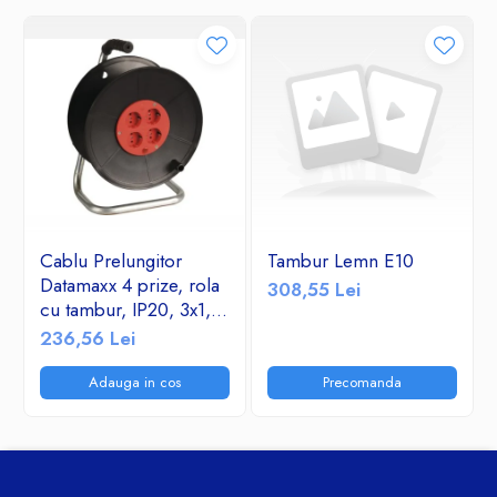
Cablu Prelungitor
Tambur Lemn E10
Datamaxx 4 prize, rola
308,55 Lei
cu tambur, IP20, 3x1,5
mmp, 3500W, 50
236,56 Lei
metri, maner transport
ergonomic,
Adauga in cos
Precomanda
rosu/negru