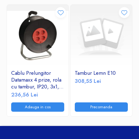
Cablu Prelungitor
Tambur Lemn E10
Datamaxx 4 prize, rola
308,55 Lei
cu tambur, IP20, 3x1,5
mmp, 3500W, 50
236,56 Lei
metri, maner transport
ergonomic,
Adauga in cos
Precomanda
rosu/negru