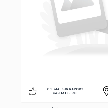
Accesorii TV
Telecomenzi
Altele
Aparate de gatit cu aburi
Auto, Moto & RCA
Electronice Auto
Accesorii Statii Radio
Reparatii si echipamente auto
Echipamente pentru atelier
Scule Auto
Baterii Si Acumulatori
Acumulatori
Baterii
CEL MAI BUN RAPORT
Baterii pentru Aparate Auditive
CALITATE-PRET
Incarcatoare Baterii