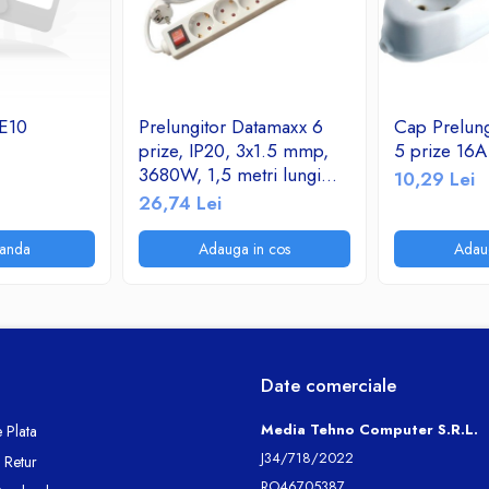
E10
Prelungitor Datamaxx 6
Cap Prelung
prize, IP20, 3x1.5 mmp,
5 prize 16
3680W, 1,5 metri lungime,
10,29 Lei
cu intrerupator, alb
26,74 Lei
anda
Adauga in cos
Adau
Date comerciale
Media Tehno Computer S.R.L.
 Plata
J34/718/2022
e Retur
RO46705387