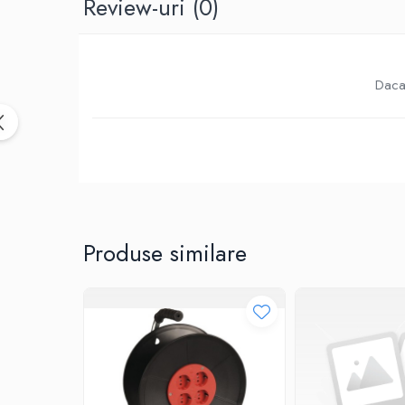
Review-uri
(0)
Birotica & Papetarie
Accesorii Birou
Distrugatoare documente si
accesorii
Daca 
Laminatoare
Canal cablu cu adeziv
Canal Cablu fara adeziv
Casa, Gradina si Bricolaj
Articole antidaunatori gradina
Bannere si ghirlande luminoase
decorative
Produse similare
Brichete
Casa Inteligenta
Intrerupatoare digitale
Panouri intrerupatoare si prize smart
Prize Smart
Telecomenzi intrerupatoare digitale