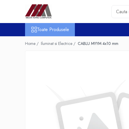
Toate Produsele
Toate Produsele
Accesorii PC & Software
HUB-uri USB
Home /
Iluminat si Electrice /
CABLU MYYM 4x10 mm
Periferice
Boxe PC
Card Reader
Casti & Microfoane
Mouse
Tastaturi
Unitati Optice Externe
Webcam
Software
Surse
Accesorii Streaming