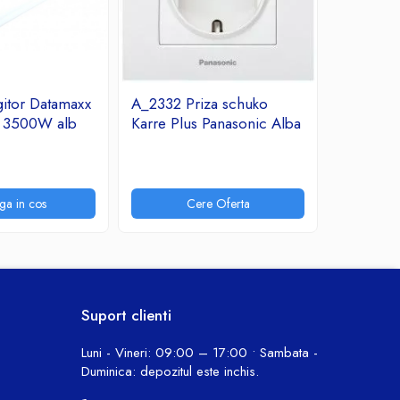
itor Datamaxx
A_2332 Priza schuko
A_2331 R
A 3500W alb
Karre Plus Panasonic Alba
Arkedia 
7,31 Lei
ga in cos
Cere Oferta
P
Suport clienti
Luni - Vineri: 09:00 – 17:00 • Sambata -
Duminica: depozitul este inchis.