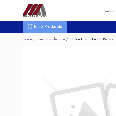
Toate Produsele
Toate Produsele
Accesorii PC & Software
HUB-uri USB
Home /
Iluminat si Electrice /
Tablou Distributie PT 8M Usa 
Periferice
Boxe PC
Card Reader
Casti & Microfoane
Mouse
Tastaturi
Unitati Optice Externe
Webcam
Software
Surse
Accesorii Streaming