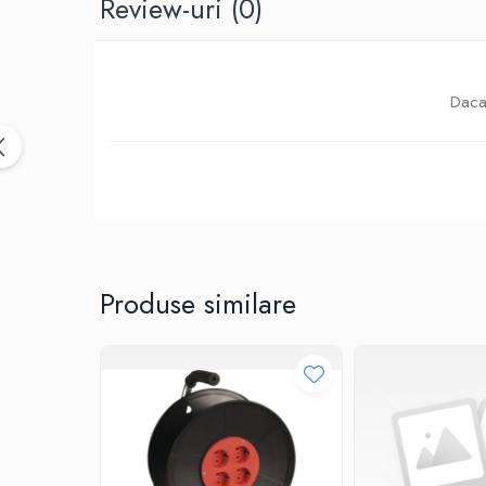
Review-uri
(0)
Birotica & Papetarie
Accesorii Birou
Distrugatoare documente si
accesorii
Daca 
Laminatoare
Canal cablu cu adeziv
Canal Cablu fara adeziv
Casa, Gradina si Bricolaj
Articole antidaunatori gradina
Bannere si ghirlande luminoase
decorative
Produse similare
Brichete
Casa Inteligenta
Intrerupatoare digitale
Panouri intrerupatoare si prize smart
Prize Smart
Telecomenzi intrerupatoare digitale