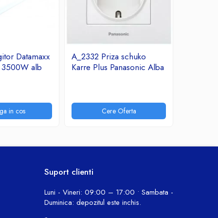
itor Datamaxx
A_2332 Priza schuko
A_2331 R
A 3500W alb
Karre Plus Panasonic Alba
Arkedia 
7,31 Lei
ga in cos
Cere Oferta
P
Suport clienti
Luni - Vineri: 09:00 – 17:00 • Sambata -
Duminica: depozitul este inchis.