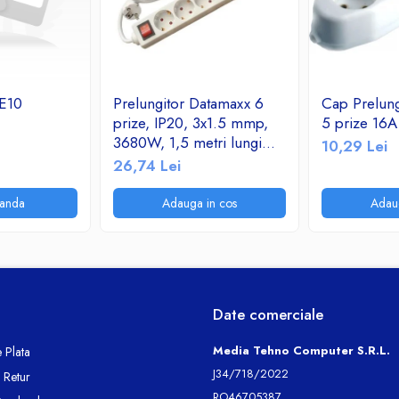
E10
Prelungitor Datamaxx 6
Cap Prelung
prize, IP20, 3x1.5 mmp,
5 prize 16
3680W, 1,5 metri lungime,
10,29 Lei
cu intrerupator, alb
26,74 Lei
anda
Adauga in cos
Adau
Date comerciale
Media Tehno Computer S.R.L.
 Plata
J34/718/2022
e Retur
RO46705387