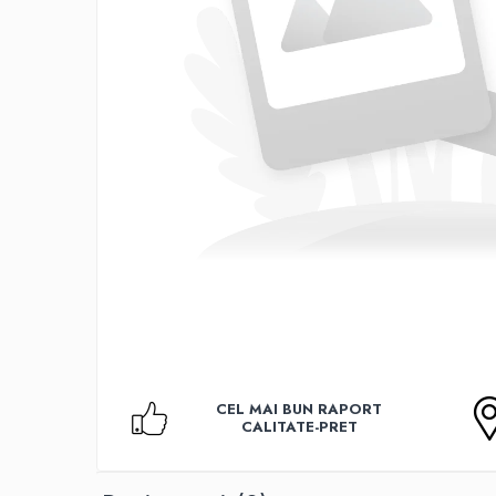
Accesorii TV
Telecomenzi
Altele
Aparate de gatit cu aburi
Auto, Moto & RCA
Electronice Auto
Accesorii Statii Radio
Reparatii si echipamente auto
Echipamente pentru atelier
Scule Auto
Baterii Si Acumulatori
Acumulatori
Baterii
CEL MAI BUN RAPORT
Baterii pentru Aparate Auditive
CALITATE-PRET
Incarcatoare Baterii