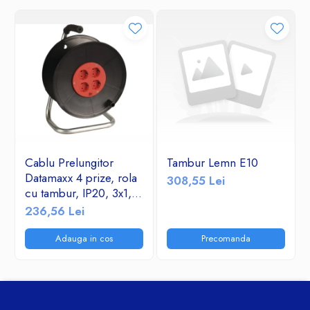
Cablu Prelungitor
Tambur Lemn E10
Datamaxx 4 prize, rola
308,55 Lei
cu tambur, IP20, 3x1,5
mmp, 3500W, 50
236,56 Lei
metri, maner transport
ergonomic,
Adauga in cos
Precomanda
rosu/negru