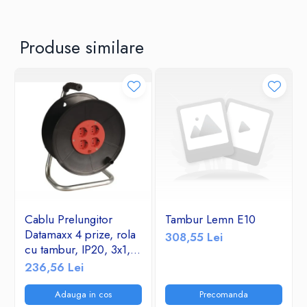
Produse similare
Cablu Prelungitor
Tambur Lemn E10
Datamaxx 4 prize, rola
308,55 Lei
cu tambur, IP20, 3x1,5
mmp, 3500W, 50
236,56 Lei
metri, maner transport
ergonomic,
Adauga in cos
Precomanda