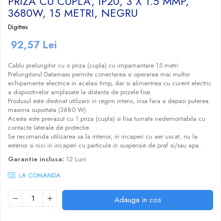
PRIZA CU CUPLA, IP20, 3 X 1.5 MMP,
Craciun
Igiena Dentara
Conductor Electric Rigid
Sisteme Audio
3680W, 15 METRI, NEGRU
Cabluri Transmisii Date
Sandwich Maker&Grill
Instalatii de Craciun
Copex
Periute de Dinti Electrice
Produse curatare IT
Cabluri TV
Storcatoare Fructe
Digittex
Feronerie si Accesorii
Incalzitoare corporale si perne
Patch cord-uri
Copex PVC cu fir
Radio
Ingrijire Tesaturi
92,57 Lei
Suruburi, dibluri si accesorii uz general
electrice
Cabluri de Date si accesorii
Copex PVC fara fir
Radio, CD, DVD player auto
Fiare Calcat
Iluminat
Lampi UV pentru manichiura
Jgheab Metalic
Cutii Distributie
Cablu prelungitor cu o priza (cupla) cu impamantare 15 metri
Statii Calcat
Boxe auto
Becuri
Prelungitorul Datamaxx permite conectarea si operarea mai multor
Pompe San
Prelungitoare
Preparare Cafea
Rack-uri, Cabinete Metalice si
Reportofoane
echipamente electrice in acelasi timp, dar si alimentrea cu curent electric
Becuri LED
Accesorii
Tuns si ras
a dispozitivelor amplasate la distanta de prizele fixe.
Sigurante Electrice Automate -
Accesorii si piese aparate cafea
Televizoare
Corpuri Iluminat interior
Produsul este destinat utilizarii in regim intens, insa fara a depasi puterea
Intrerupatoare Automate
Routere, Switch-uri, ONT-uri si
Aparate de ras electrice
Cafea si Ceai
maxima suportata (3680 W).
Lanterne
Extendere WI-FI
Eaton
Aparate de tuns
Acesta este prevazut cu 1 priza (cupla) si fisa turnata nedemontabila cu
Cafetiere
Proiectoare LED
contacte laterale de protectie.
Splittere TV, Ditribuitoare si
Enext
Aparate de tuns barba
Espressoare
Scule Electrice si Unelte
Se recomanda utilizarea sa la interior, in incaperi cu aer uscat, nu la
Amplificatoare
Legrand
Rasnite
exterior si nici in incaperi cu particule in suspensie de praf si/sau apa.
Pistoale de Lipit
Schneider
Rasnite mirodenii
Garantie inclusa:
12 Luni
Termoizolatii si accesorii
Tablouri sigurante
LA COMANDA
Ventilatie si Climatizare
Tub PVC
Accesorii climatizare
Adauga in cos
Aeroterme
Purificatoare si umidificatoare aer