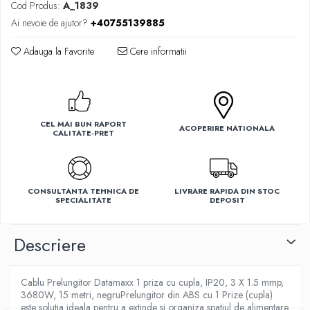
Cod Produs:
A_1839
Ventilatoare
Ai nevoie de ajutor?
+40755139885
Adauga la Favorite
Cere informatii
CEL MAI BUN RAPORT
ACOPERIRE NATIONALA
CALITATE-PRET
CONSULTANTA TEHNICA DE
LIVRARE RAPIDA DIN STOC
SPECIALITATE
DEPOSIT
Descriere
Cablu Prelungitor Datamaxx 1 priza cu cupla, IP20, 3 X 1.5 mmp,
3680W, 15 metri, negruPrelungitor din ABS cu 1 Prize (cupla)
este solutia ideala pentru a extinde si organiza spatiul de alimentare