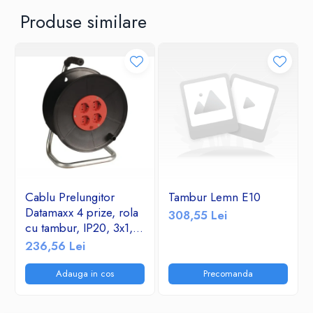
mod sigur si organizat. Cu caracteristici de siguranta imbunatatite
Produse similare
si un design compact, acest prelungitor este indispensabil in orice
gospodarie sau spatiu de lucru.
Cablu Prelungitor
Tambur Lemn E10
Datamaxx 4 prize, rola
308,55 Lei
cu tambur, IP20, 3x1,5
mmp, 3500W, 50
236,56 Lei
metri, maner transport
ergonomic,
Adauga in cos
Precomanda
rosu/negru