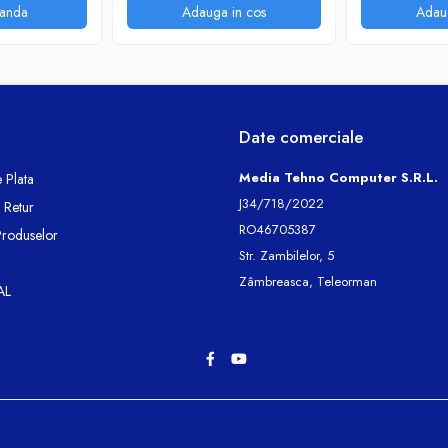
anda
Adauga in cos
Adau
Date comerciale
Media Tehno Computer S.R.L.
 Plata
J34/718/2022
e Retur
RO46705387
Produselor
Str. Zambilelor, 5
Zâmbreasca, Teleorman
AL