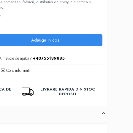
utomatizarii fabricii, distributiei de energie electrica si
ic.
ni
Adauga in cos
Ai nevoie de ajutor?
+40755139885
Cere informatii
CA DE
LIVRARE RAPIDA DIN STOC
DEPOSIT