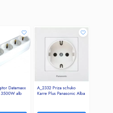
itor Datamaxx
A_2332 Priza schuko
A_2331 R
A 3500W alb
Karre Plus Panasonic Alba
Arkedia 
7,31 Lei