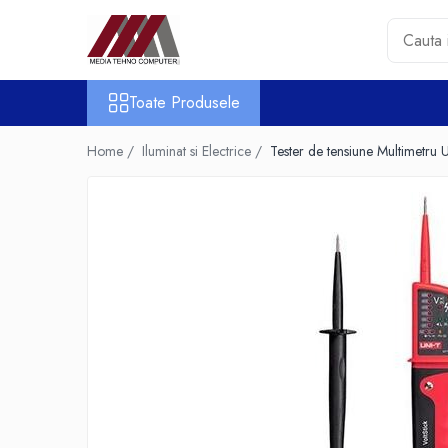
Toate Produsele
Toate Produsele
Accesorii PC & Software
HUB-uri USB
Home /
Iluminat si Electrice /
Tester de tensiune Multimetru 
Periferice
Boxe PC
Card Reader
Casti & Microfoane
Mouse
Tastaturi
Unitati Optice Externe
Webcam
Software
Surse
Accesorii Streaming