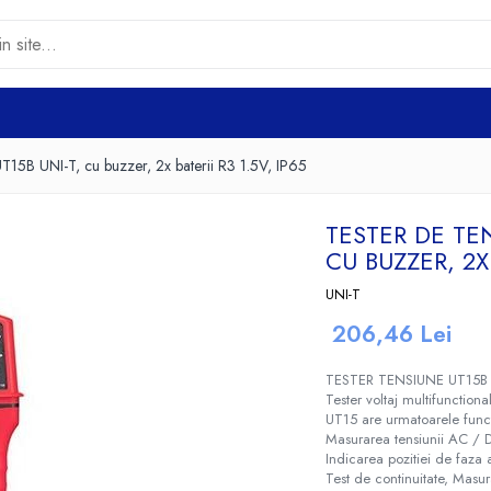
UT15B UNI-T, cu buzzer, 2x baterii R3 1.5V, IP65
TESTER DE TE
CU BUZZER, 2X 
UNI-T
206,46 Lei
TESTER TENSIUNE UT15B 
Tester voltaj multifunctiona
UT15 are urmatoarele funct
Masurarea tensiunii AC / DC
Indicarea pozitiei de faza a
Test de continuitate, Mas