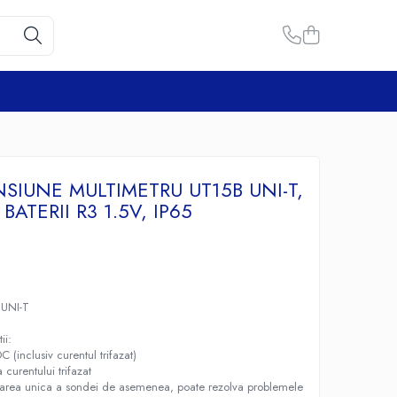
NSIUNE MULTIMETRU UT15B UNI-T,
BATERII R3 1.5V, IP65
UNI-T
l
ii:
 (inclusiv curentul trifazat)
 curentului trifazat
urarea unica a sondei de asemenea, poate rezolva problemele