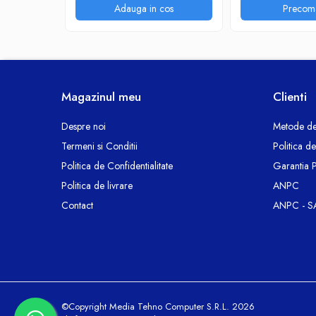
Termoizolatii si accesorii
rosu/negru
Adauga in cos
Precom
Ventilatie si Climatizare
Accesorii climatizare
Aeroterme
Purificatoare si umidificatoare aer
Magazinul meu
Clienti
Ventilatoare
Componente PC
Despre noi
Metode de
Hard Disk-uri
Termeni si Conditii
Politica d
Memorii RAM
Politica de Confidentialitate
Garantia 
Rack Hard-Disk
Politica de livrare
ANPC
Solid State Drive SSD-uri interne
Contact
ANPC - S
Doze Rigips
Doze Zidarie
Electrocasnice
Aspiratoare
De Bucatarie
©Copyright Media Tehno Computer S.R.L. 2026