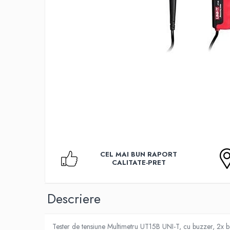
Accesorii TV
Telecomenzi
Altele
Aparate de gatit cu aburi
Auto, Moto & RCA
Electronice Auto
Accesorii Statii Radio
Reparatii si echipamente auto
Echipamente pentru atelier
Scule Auto
Baterii Si Acumulatori
CEL MAI BUN RAPORT
CALITATE-PRET
Acumulatori
Baterii
Descriere
Baterii pentru Aparate Auditive
Incarcatoare Baterii
Tester de tensiune Multimetru UT15B UNI-T, cu buzzer, 2x ba