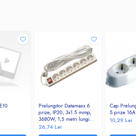
E10
Prelungitor Datamaxx 6
Cap Prelung
prize, IP20, 3x1.5 mmp,
5 prize 16
3680W, 1,5 metri lungime,
10,29 Lei
cu intrerupator, alb
26,74 Lei