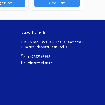
ga in cos
Cere Oferta
P
Suport clienti
Luni - Vineri: 09:00 – 17:00 • Sambata -
Duminica: depozitul este inchis.
+40755139885
office@mediatc.ro