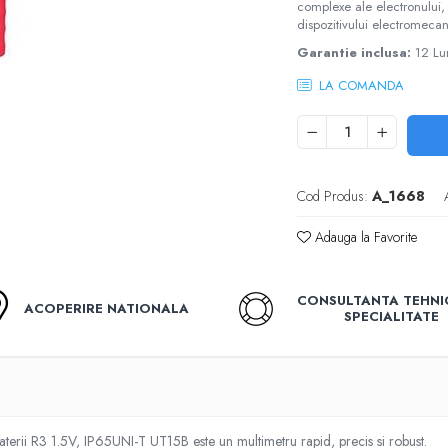
complexe ale electronului, a
dispozitivului electromecan
Garantie inclusa:
12 Lu
LA COMANDA
Cod Produs:
A_1668
Adauga la Favorite
CONSULTANTA TEHNI
ACOPERIRE NATIONALA
SPECIALITATE
terii R3 1.5V, IP65UNI-T UT15B este un multimetru rapid, precis si robust.