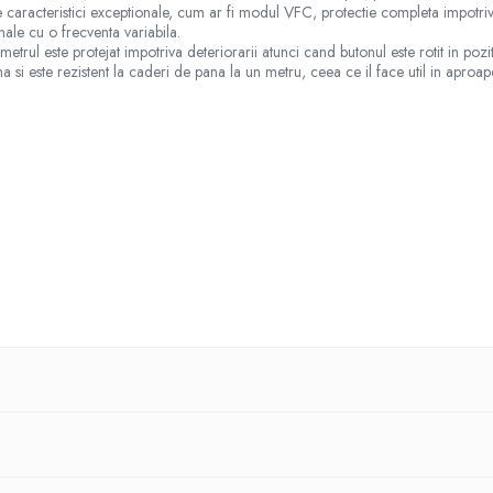
e caracteristici exceptionale, cum ar fi modul VFC, protectie completa impotriva
ale cu o frecventa variabila.
imetrul este protejat impotriva deteriorarii atunci cand butonul este rotit in pozit
si este rezistent la caderi de pana la un metru, ceea ce il face util in aproape
d: Manual in limba engleza, cablu de testare