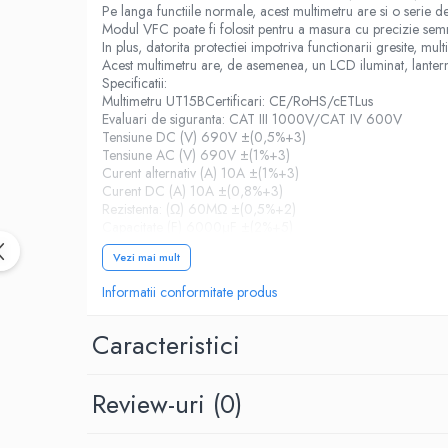
Birotica & Papetarie
Pe langa functiile normale, acest multimetru are si o serie d
Accesorii Birou
Modul VFC poate fi folosit pentru a masura cu precizie semn
In plus, datorita protectiei impotriva functionarii gresite, mult
Distrugatoare documente si
Acest multimetru are, de asemenea, un LCD iluminat, lanterna 
accesorii
Specificatii:
Multimetru UT15BCertificari: CE/RoHS/cETLus
Laminatoare
Evaluari de siguranta: CAT III 1000V/CAT IV 600V
Tensiune DC (V) 690V ±(0,5%+3)
Canal cablu cu adeziv
Tensiune AC (V) 690V ±(1%+3)
Canal Cablu fara adeziv
Curent alternativ (A) 10A ±(1%+3)
Casa, Gradina si Bricolaj
Curent DC (A) 10A ±(0,8%+3)
Rezistenta: (Ω) 60MΩ ±(0,5%+2)
Articole antidaunatori gradina
Capacitate (F) 6000μF ±(2%+5)
Numar afisat: 6000
Bannere si ghirlande luminoase
Vezi mai mult
Raspuns in frecventa: AC 40~500Hz
decorative
Caracteristici generale:
Informatii conformitate produs
Brichete
Alimentare: baterie de 1,5 V (LR6) x 2
Greutate neta a produsului: 484g
Casa Inteligenta
Dimensiunea produsului: 275 x 51 x 30 mmAccesorii standar
Caracteristici
Intrerupatoare digitale
Panouri intrerupatoare si prize smart
Review-uri
(0)
Prize Smart
Telecomenzi intrerupatoare digitale