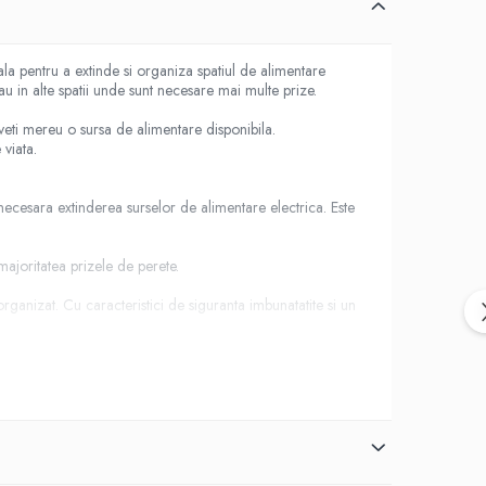
a pentru a extinde si organiza spatiul de alimentare
sau in alte spatii unde sunt necesare mai multe prize.
aveti mereu o sursa de alimentare disponibila.
 viata.
te necesara extinderea surselor de alimentare electrica. Este
majoritatea prizele de perete.
rganizat. Cu caracteristici de siguranta imbunatatite si un