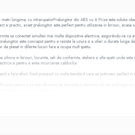
ri lungime, cu intrerupatorPrelungitor din ABS cu 6 Prize este solutia ideal
t si practic, acest prelungitor este perfect pentru utilizarea in birouri, acasa 
ermite sa conectati simultan mai multe dispozitive electrice, asigurându-va ca 
 prelungitor este conceput pentru a rezista la uzura si a oferi o durata lunga de
de plasat in diferite locuri fara a ocupa mult spatiu.
 zilnica in birouri, locuinte, sali de conferinte, ateliere si alte spatii unde es
ctrice si pentru a evita incurcarea cablurilor.
pid si fara efort, fiind prevazut cu mufe standard care se potrivesc perfect in 
ficienta pentru a va extinde sursa de alimentare electrica intr-un mod sigur si o
e gospodarie sau spatiu de lucru.