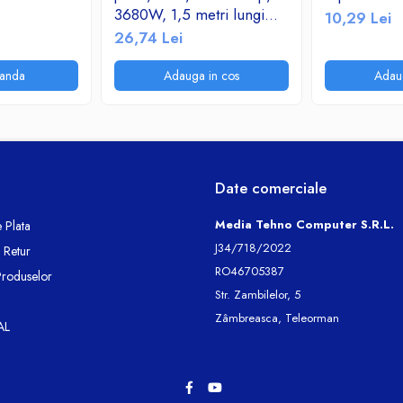
3680W, 1,5 metri lungime,
10,29 Lei
cu intrerupator, alb
26,74 Lei
anda
Adauga in cos
Adau
Date comerciale
Media Tehno Computer S.R.L.
 Plata
J34/718/2022
e Retur
RO46705387
Produselor
Str. Zambilelor, 5
Zâmbreasca, Teleorman
AL