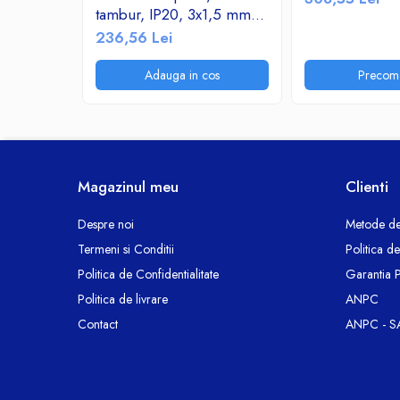
Termoizolatii si accesorii
tambur, IP20, 3x1,5 mmp,
Ventilatie si Climatizare
3500W, 50 metri, maner
236,56 Lei
transport ergonomic,
Accesorii climatizare
rosu/negru
Adauga in cos
Precom
Aeroterme
Purificatoare si umidificatoare aer
Ventilatoare
Componente PC
Hard Disk-uri
Magazinul meu
Clienti
Memorii RAM
Despre noi
Metode de
Rack Hard-Disk
Termeni si Conditii
Politica d
Solid State Drive SSD-uri interne
Politica de Confidentialitate
Garantia 
Doze Rigips
Politica de livrare
ANPC
Doze Zidarie
Contact
ANPC - S
Electrocasnice
Aspiratoare
De Bucatarie