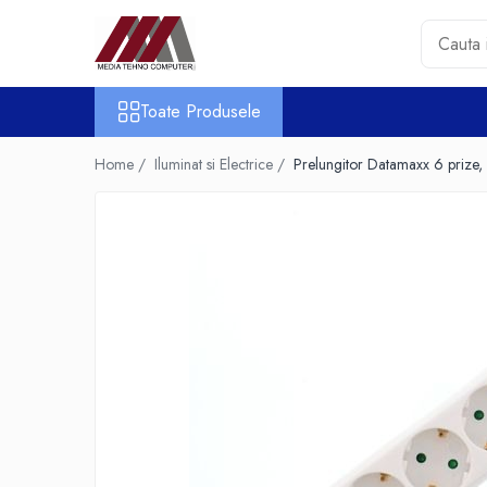
Toate Produsele
Toate Produsele
Accesorii PC & Software
HUB-uri USB
Home /
Iluminat si Electrice /
Prelungitor Datamaxx 6 prize,
Periferice
Boxe PC
Card Reader
Casti & Microfoane
Mouse
Tastaturi
Unitati Optice Externe
Webcam
Software
Surse
Accesorii Streaming