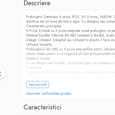
Birotica & Papetarie
Descriere
Accesorii Birou
Distrugatoare documente si
Prelungitor Datamaxx 6 prize, IP20, 3x1.5 mmp, 3680W, 3 met
accesorii
electrica intr-un mod eficient si sigur. Cu designul sau compac
Caracteristici principale:
Laminatoare
6 Prize: Echipat cu 6 prize integrate, acest prelungitor va p
Material Durabil: Fabricat din ABS rezistent si durabil, acest
Canal cablu cu adeziv
Design Compact: Designul sau compact si practic il face usor 
Canal Cablu fara adeziv
Utilizare Versatila:
Prelungitorul din ABS cu 6 prize este perfect pentru utilizarea
Casa, Gradina si Bricolaj
solutia ideala pentru a va organiza eficient echipamentele ele
Articole antidaunatori gradina
Instalare Simpla:
Cu un design user-friendly, capul prelungitor se instaleaza ra
Bannere si ghirlande luminoase
Concluzie:
decorative
Prelungitorul din ABS cu 6 prize este o alegere practica si e
design compact, acest prelungitor este indispensabil in oric
Brichete
Casa Inteligenta
Vezi mai mult
Intrerupatoare digitale
Informatii conformitate produs
Panouri intrerupatoare si prize smart
Caracteristici
Prize Smart
Telecomenzi intrerupatoare digitale