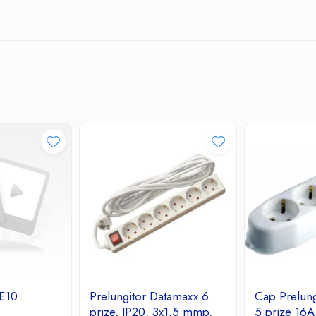
E10
Prelungitor Datamaxx 6
Cap Prelung
prize, IP20, 3x1.5 mmp,
5 prize 16