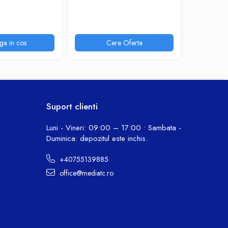
7,31 Lei
ga in cos
Cere Oferta
P
Suport clienti
Luni - Vineri: 09:00 – 17:00 • Sambata -
Duminica: depozitul este inchis.
+40755139885
office@mediatc.ro