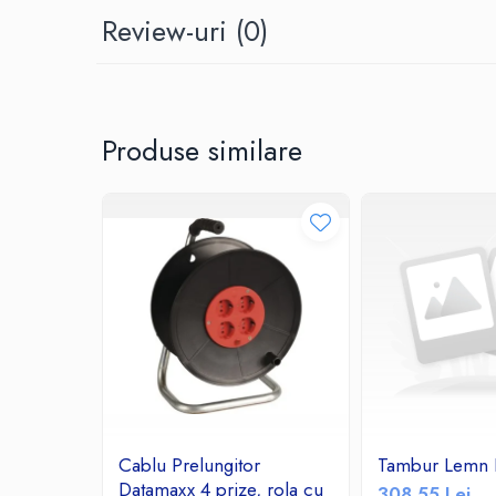
Ceasuri decorative
Review-uri
(0)
Componente si Accesorii Sisteme
si Panouri Fotovoltaice Solare
Decoratiuni, ornamente si articole
Craciun
Produse similare
Instalatii de Craciun
Feronerie si Accesorii
Suruburi, dibluri si accesorii uz general
Iluminat
Becuri
Becuri LED
Corpuri Iluminat interior
Lanterne
Proiectoare LED
Scule Electrice si Unelte
Cablu Prelungitor
Tambur Lemn 
Pistoale de Lipit
Datamaxx 4 prize, rola cu
308,55 Lei