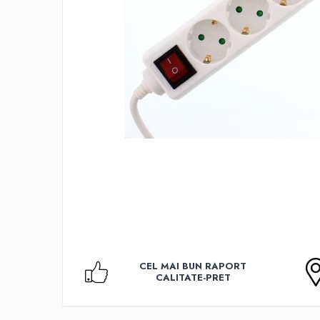
Accesorii TV
Telecomenzi
Altele
Aparate de gatit cu aburi
Auto, Moto & RCA
Electronice Auto
Accesorii Statii Radio
Reparatii si echipamente auto
Echipamente pentru atelier
Scule Auto
Baterii Si Acumulatori
Acumulatori
Baterii
CEL MAI BUN RAPORT
Baterii pentru Aparate Auditive
CALITATE-PRET
Incarcatoare Baterii