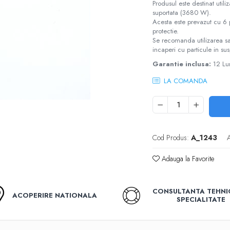
Produsul este destinat util
suportata (3680 W).
Acesta este prevazut cu 6 
protectie.
Se recomanda utilizarea sa l
incaperi cu particule in su
Garantie inclusa:
12 Lu
LA COMANDA
Cod Produs:
A_1243
A
Adauga la Favorite
CONSULTANTA TEHNI
ACOPERIRE NATIONALA
SPECIALITATE