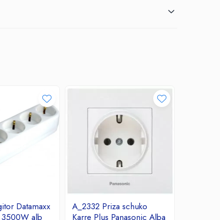
itor Datamaxx
A_2332 Priza schuko
A_2331 R
A 3500W alb
Karre Plus Panasonic Alba
Arkedia 