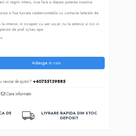
izarii in regim intens, insa fara a depasi puterea maxima
prize si fisa turnata nedemontabila cu contacte laterale de
a interior, in incaperi cu aer uscat, nu la exterior si nici in
spensie de praf si/sau apa.
ni
Adauga in cos
i nevoie de ajutor?
+40755139885
Cere informatii
CA DE
LIVRARE RAPIDA DIN STOC
DEPOSIT