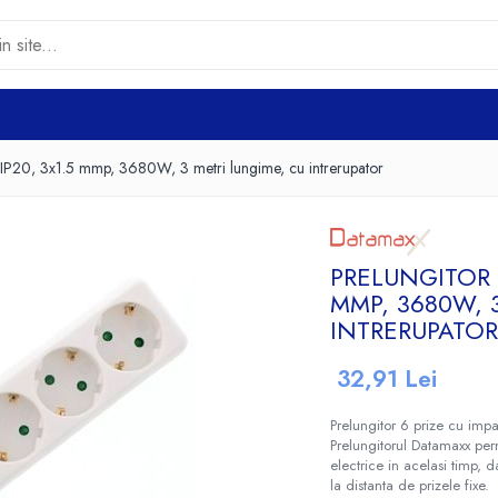
 IP20, 3x1.5 mmp, 3680W, 3 metri lungime, cu intrerupator
PRELUNGITOR D
MMP, 3680W, 
INTRERUPATO
32,91 Lei
Prelungitor 6 prize cu impa
Prelungitorul Datamaxx pe
electrice in acelasi timp, d
la distanta de prizele fixe.