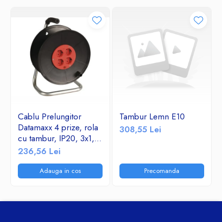
Cablu Prelungitor
Tambur Lemn E10
Datamaxx 4 prize, rola
308,55 Lei
cu tambur, IP20, 3x1,5
mmp, 3500W, 50
236,56 Lei
metri, maner transport
ergonomic,
Adauga in cos
Precomanda
rosu/negru