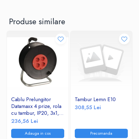
Produse similare
Cablu Prelungitor
Tambur Lemn E10
Datamaxx 4 prize, rola
308,55 Lei
cu tambur, IP20, 3x1,5
mmp, 3500W, 50
236,56 Lei
metri, maner transport
ergonomic,
Adauga in cos
Precomanda