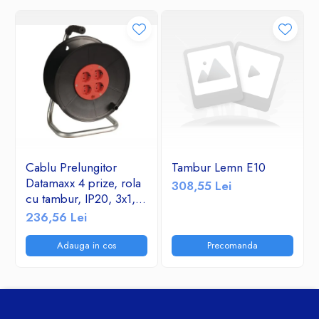
Cablu Prelungitor
Tambur Lemn E10
Datamaxx 4 prize, rola
308,55 Lei
cu tambur, IP20, 3x1,5
mmp, 3500W, 50
236,56 Lei
metri, maner transport
ergonomic,
Adauga in cos
Precomanda
rosu/negru