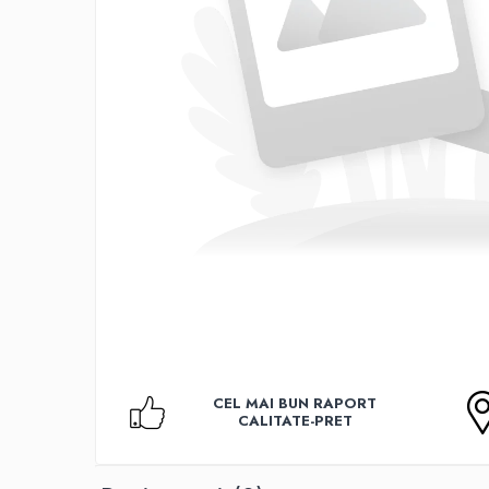
Accesorii TV
Telecomenzi
Altele
Aparate de gatit cu aburi
Auto, Moto & RCA
Electronice Auto
Accesorii Statii Radio
Reparatii si echipamente auto
Echipamente pentru atelier
Scule Auto
Baterii Si Acumulatori
Acumulatori
Baterii
CEL MAI BUN RAPORT
Baterii pentru Aparate Auditive
CALITATE-PRET
Incarcatoare Baterii