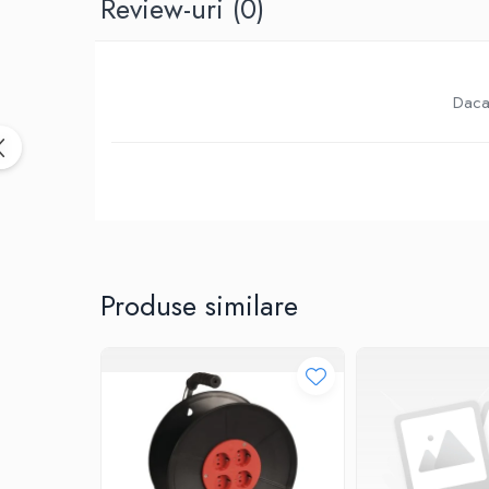
Review-uri
(0)
Birotica & Papetarie
Accesorii Birou
Distrugatoare documente si
accesorii
Daca 
Laminatoare
Canal cablu cu adeziv
Canal Cablu fara adeziv
Casa, Gradina si Bricolaj
Articole antidaunatori gradina
Bannere si ghirlande luminoase
decorative
Produse similare
Brichete
Casa Inteligenta
Intrerupatoare digitale
Panouri intrerupatoare si prize smart
Prize Smart
Telecomenzi intrerupatoare digitale