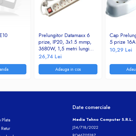
E10
Prelungitor Datamaxx 6
Cap Prelung
prize, IP20, 3x1.5 mmp,
5 prize 16
3680W, 1,5 metri lungime,
10,29 Lei
cu intrerupator, alb
26,74 Lei
anda
Adauga in cos
Adau
Date comerciale
Media Tehno Computer S.R.L.
 Plata
J34/718/2022
e Retur
RO46705387