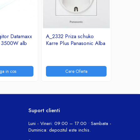
itor Datamaxx
A_2332 Priza schuko
A_2331 R
A 3500W alb
Karre Plus Panasonic Alba
Arkedia 
7,31 Lei
ga in cos
Cere Oferta
P
Suport clienti
Luni - Vineri: 09:00 – 17:00 • Sambata -
Duminica: depozitul este inchis.