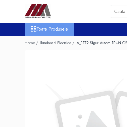
Toate Produsele
Toate Produsele
Accesorii PC & Software
HUB-uri USB
Home /
Iluminat si Electrice /
A_1172 Sigur Autom 1P+N 
Periferice
Boxe PC
Card Reader
Casti & Microfoane
Mouse
Tastaturi
Unitati Optice Externe
Webcam
Software
Surse
Accesorii Streaming