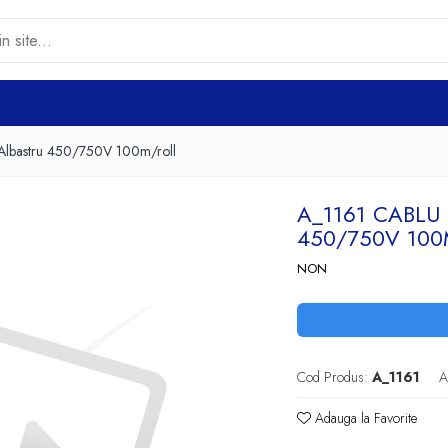
 Albastru 450/750V 100m/roll
A_1161 CABLU
450/750V 10
NON
Cod Produs:
A_1161
A
Adauga la Favorite