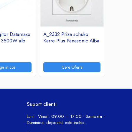
itor Datamaxx
A_2332 Priza schuko
A_2331 R
A 3500W alb
Karre Plus Panasonic Alba
Arkedia 
7,31 Lei
ga in cos
Cere Oferta
P
Suport clienti
Luni - Vineri: 09:00 – 17:00 • Sambata -
Duminica: depozitul este inchis.