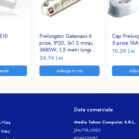
E10
Prelungitor Datamaxx 6
Cap Prelung
prize, IP20, 3x1.5 mmp,
5 prize 16
3680W, 1,5 metri lungime,
10,29 Lei
cu intrerupator, alb
26,74 Lei
anda
Adauga in cos
Adau
Date comerciale
Media Tehno Computer S.R.L.
 Plata
J34/718/2022
e Retur
RO46705387