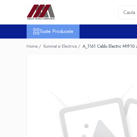
Toate Produsele
Toate Produsele
Accesorii PC & Software
HUB-uri USB
Home /
Iluminat si Electrice /
A_1161 Cablu Electric MYF10
Periferice
Boxe PC
Card Reader
Casti & Microfoane
Mouse
Tastaturi
Unitati Optice Externe
Webcam
Software
Surse
Accesorii Streaming