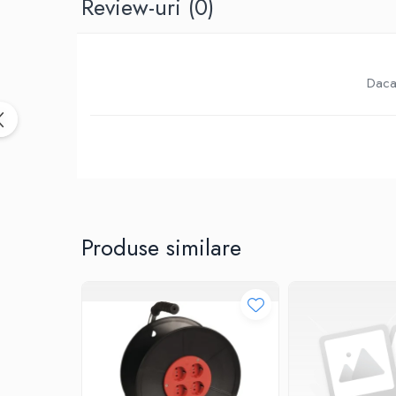
Review-uri
(0)
Birotica & Papetarie
Accesorii Birou
Distrugatoare documente si
accesorii
Daca 
Laminatoare
Canal cablu cu adeziv
Canal Cablu fara adeziv
Casa, Gradina si Bricolaj
Articole antidaunatori gradina
Bannere si ghirlande luminoase
decorative
Produse similare
Brichete
Casa Inteligenta
Intrerupatoare digitale
Panouri intrerupatoare si prize smart
Prize Smart
Telecomenzi intrerupatoare digitale