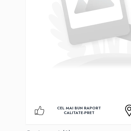
Accesorii TV
Telecomenzi
Altele
Aparate de gatit cu aburi
Auto, Moto & RCA
Electronice Auto
Accesorii Statii Radio
Reparatii si echipamente auto
Echipamente pentru atelier
Scule Auto
Baterii Si Acumulatori
Acumulatori
Baterii
CEL MAI BUN RAPORT
Baterii pentru Aparate Auditive
CALITATE-PRET
Incarcatoare Baterii