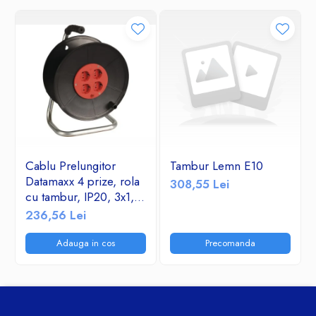
Cablu Prelungitor
Tambur Lemn E10
Datamaxx 4 prize, rola
308,55 Lei
cu tambur, IP20, 3x1,5
mmp, 3500W, 50
236,56 Lei
metri, maner transport
ergonomic,
Adauga in cos
Precomanda
rosu/negru