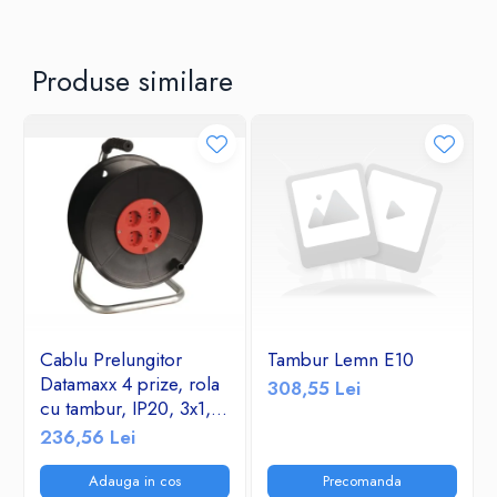
siguranta imbunatatite si un design compact, acest prelungitor este
indispensabil in orice gospodarie sau spatiu de lucru.
Produse similare
Cablu Prelungitor
Tambur Lemn E10
Datamaxx 4 prize, rola
308,55 Lei
cu tambur, IP20, 3x1,5
mmp, 3500W, 50
236,56 Lei
metri, maner transport
ergonomic,
Adauga in cos
Precomanda