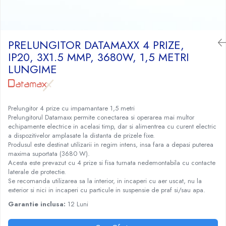
Craciun
Igiena Dentara
Conductor Electric Rigid
Sisteme Audio
Cabluri Transmisii Date
Sandwich Maker&Grill
Instalatii de Craciun
Copex
Periute de Dinti Electrice
Produse curatare IT
Cabluri TV
Storcatoare Fructe
Feronerie si Accesorii
Incalzitoare corporale si perne
Patch cord-uri
Copex PVC cu fir
Radio
Ingrijire Tesaturi
PRELUNGITOR DATAMAXX 4 PRIZE,
Suruburi, dibluri si accesorii uz general
electrice
Cabluri de Date si accesorii
Copex PVC fara fir
Radio, CD, DVD player auto
Fiare Calcat
IP20, 3X1.5 MMP, 3680W, 1,5 METRI
Iluminat
Lampi UV pentru manichiura
Jgheab Metalic
Cutii Distributie
LUNGIME
Statii Calcat
Boxe auto
Becuri
Pompe San
Prelungitoare
Preparare Cafea
Rack-uri, Cabinete Metalice si
Reportofoane
Becuri LED
Accesorii
Tuns si ras
Sigurante Electrice Automate -
Accesorii si piese aparate cafea
Televizoare
Corpuri Iluminat interior
Intrerupatoare Automate
Routere, Switch-uri, ONT-uri si
Aparate de ras electrice
Prelungitor 4 prize cu impamantare 1,5 metri
Cafea si Ceai
Lanterne
Extendere WI-FI
Prelungitorul Datamaxx permite conectarea si operarea mai multor
Eaton
Aparate de tuns
Cafetiere
Proiectoare LED
echipamente electrice in acelasi timp, dar si alimentrea cu curent electric
Splittere TV, Ditribuitoare si
Enext
Aparate de tuns barba
Espressoare
a dispozitivelor amplasate la distanta de prizele fixe.
Scule Electrice si Unelte
Amplificatoare
Produsul este destinat utilizarii in regim intens, insa fara a depasi puterea
Legrand
Rasnite
maxima suportata (3680 W).
Pistoale de Lipit
Schneider
Rasnite mirodenii
Acesta este prevazut cu 4 prize si fisa turnata nedemontabila cu contacte
Termoizolatii si accesorii
laterale de protectie.
Tablouri sigurante
Se recomanda utilizarea sa la interior, in incaperi cu aer uscat, nu la
Ventilatie si Climatizare
Tub PVC
exterior si nici in incaperi cu particule in suspensie de praf si/sau apa.
Accesorii climatizare
Garantie inclusa:
12 Luni
Aeroterme
Purificatoare si umidificatoare aer