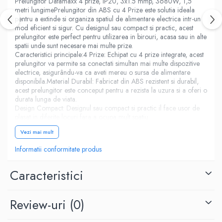
Prelungitor Datamaxx 4 prize, IP20, 3x1.5 mmp, 3680W, 1,5
metri lungimePrelungitor din ABS cu 4 Prize este solutia ideala
pentru a extinde si organiza spatiul de alimentare electrica intr-un
mod eficient si sigur. Cu designul sau compact si practic, acest
prelungitor este perfect pentru utilizarea in birouri, acasa sau in alte
spatii unde sunt necesare mai multe prize.
Caracteristici principale:4 Prize: Echipat cu 4 prize integrate, acest
prelungitor va permite sa conectati simultan mai multe dispozitive
electrice, asigurându-va ca aveti mereu o sursa de alimentare
disponibila.Material Durabil: Fabricat din ABS rezistent si durabil,
acest prelungitor este conceput pentru a rezista la uzura si a oferi o
durata lunga de viata.
Design Compact: Designul sau compact si practic il face usor de
plasat in diferite locuri fara a ocupa mult spatiu.
Utilizare Versatila:Prelungitorul din ABS cu 4 prize este perfect
Vezi mai mult
pentru utilizarea zilnica in birouri, locuinte, sali de conferinte,
ateliere si alte spatii unde este necesara extinderea surselor de
Informatii conformitate produs
alimentare electrica. Este solutia ideala pentru a va organiza
eficient echipamentele electrice si pentru a evita incurcarea
cablurilor.Instalare Simpla:Cu un design user-friendly, capul
Caracteristici
prelungitor se instaleaza rapid si fara efort, fiind prevazut cu mufe
standard care se potrivesc perfect in majoritatea prizele de
perete.Concluzie:Prelungitorul din ABS cu 4 prize este o alegere
Review-uri
(0)
practica si eficienta pentru a va extinde sursa de alimentare
electrica intr-un mod sigur si organizat. Cu caracteristici de