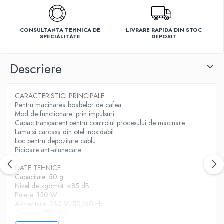
Ventilatoare
CONSULTANTA TEHNICA DE
LIVRARE RAPIDA DIN STOC
SPECIALITATE
DEPOSIT
Descriere
CARACTERISTICI PRINCIPALE
Pentru macinarea boabelor de cafea
Mod de functionare: prin impulsuri
Capac transparent pentru controlul procesului de macinare
Lama si carcasa din otel inoxidabil
Loc pentru depozitare cablu
Picioare anti-alunecare
DATE TEHNICE
Capacitate: 50 g
Nivel de zgomot: <85 dB
Putere: 150 W
Alimentare: 230 V; 50/60 Hz
Greutate: 770,8 g
Dimensiuni: 84,3 x 170 x 102,5 mm