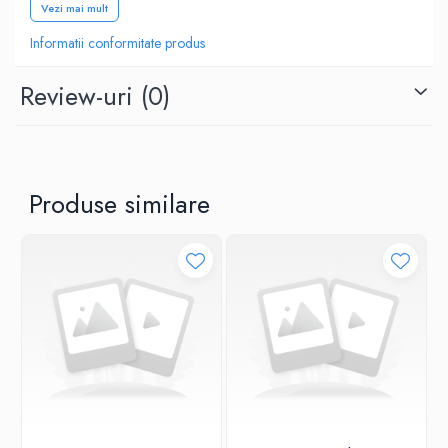
Vezi mai mult
Lungime cablu de alimentare: 95 cm
Informatii conformitate produs
Review-uri
(0)
Produse similare