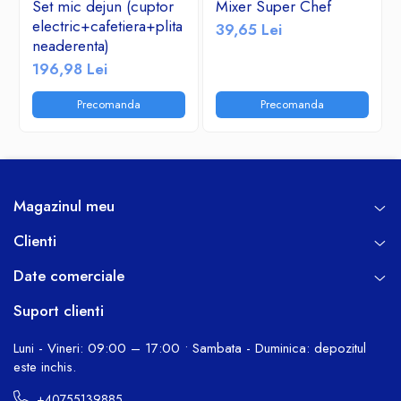
Set mic dejun (cuptor
Mixer Super Chef
electric+cafetiera+plita
39,65 Lei
neaderenta)
196,98 Lei
Precomanda
Precomanda
Magazinul meu
Clienti
Date comerciale
Suport clienti
Luni - Vineri: 09:00 – 17:00 • Sambata - Duminica: depozitul
este inchis.
+40755139885