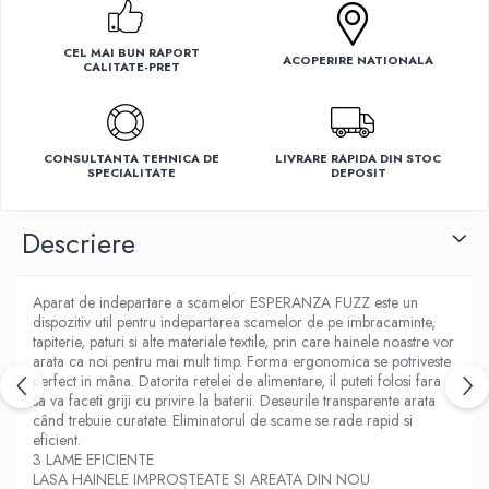
Ventilatoare
CEL MAI BUN RAPORT
ACOPERIRE NATIONALA
CALITATE-PRET
CONSULTANTA TEHNICA DE
LIVRARE RAPIDA DIN STOC
SPECIALITATE
DEPOSIT
Descriere
Aparat de indepartare a scamelor ESPERANZA FUZZ este un
dispozitiv util pentru indepartarea scamelor de pe imbracaminte,
tapiterie, paturi si alte materiale textile, prin care hainele noastre vor
arata ca noi pentru mai mult timp. Forma ergonomica se potriveste
perfect in mâna. Datorita retelei de alimentare, il puteti folosi fara
sa va faceti griji cu privire la baterii. Deseurile transparente arata
când trebuie curatate. Eliminatorul de scame se rade rapid si
eficient.
3 LAME EFICIENTE
LASA HAINELE IMPROSTEATE SI AREATA DIN NOU