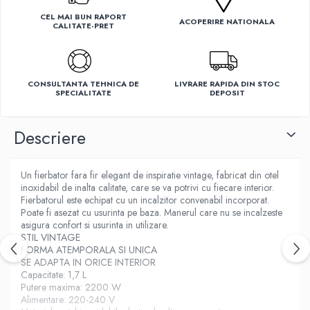
Ventilatoare
CEL MAI BUN RAPORT
ACOPERIRE NATIONALA
CALITATE-PRET
CONSULTANTA TEHNICA DE
LIVRARE RAPIDA DIN STOC
SPECIALITATE
DEPOSIT
Descriere
Un fierbator fara fir elegant de inspiratie vintage, fabricat din otel
inoxidabil de inalta calitate, care se va potrivi cu fiecare interior.
Fierbatorul este echipat cu un incalzitor convenabil incorporat.
Poate fi asezat cu usurinta pe baza. Manerul care nu se incalzeste
asigura confort si usurinta in utilizare.
STIL VINTAGE
FORMA ATEMPORALA SI UNICA
SE ADAPTA IN ORICE INTERIOR
Capacitate: 1,7 L
Putere maxima: 2200 W
Alimentare: 220-240 V