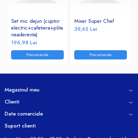
Set mic dejun (cuptor
Mixer Super Chef
electric+cafetiera+plita
39,65 Lei
neaderenta)
196,98 Lei
Precomanda
Precomanda
Magazinul meu
Clienti
Date comerciale
Suport clienti