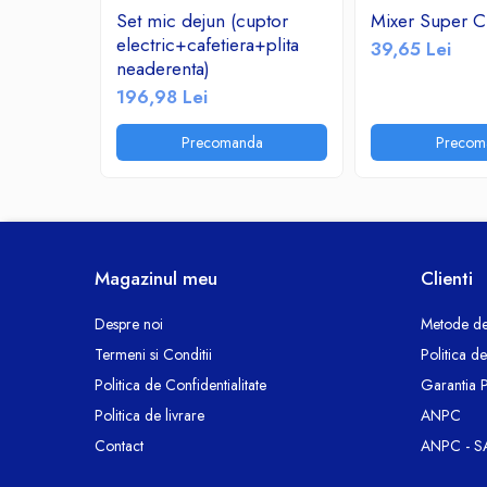
Ceasuri decorative
Set mic dejun (cuptor
Mixer Super C
electric+cafetiera+plita
39,65 Lei
Componente si Accesorii Sisteme
neaderenta)
si Panouri Fotovoltaice Solare
196,98 Lei
Decoratiuni, ornamente si articole
Craciun
Precomanda
Precom
Instalatii de Craciun
Feronerie si Accesorii
Suruburi, dibluri si accesorii uz general
Iluminat
Magazinul meu
Clienti
Becuri
Becuri LED
Despre noi
Metode de
Corpuri Iluminat interior
Termeni si Conditii
Politica d
Lanterne
Politica de Confidentialitate
Garantia 
Proiectoare LED
Politica de livrare
ANPC
Scule Electrice si Unelte
Contact
ANPC - S
Pistoale de Lipit