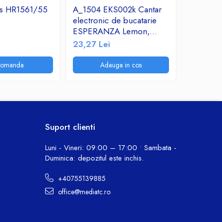
ips HR1561/55
A_1504 EKS002k Cantar
Decalcifi
electronic de bucatarie
espresso
ESPERANZA Lemon,
30,13 Le
Negru, Sticla securizata,
23,27 Lei
5Kg
comanda
Adauga in cos
A
Suport clienti
Luni - Vineri: 09:00 – 17:00 • Sambata -
Duminica: depozitul este inchis.
+40755139885
office@mediatc.ro