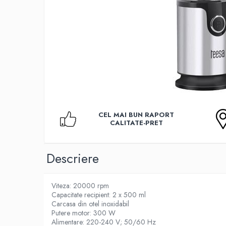
Accesorii TV
Telecomenzi
Altele
Aparate de gatit cu aburi
Auto, Moto & RCA
Electronice Auto
Accesorii Statii Radio
Reparatii si echipamente auto
CEL MAI BUN RAPORT
Echipamente pentru atelier
CALITATE-PRET
Scule Auto
Baterii Si Acumulatori
Descriere
Acumulatori
Baterii
Viteza: 20000 rpm
Baterii pentru Aparate Auditive
Capacitate recipient: 2 x 500 ml
Carcasa din otel inoxidabil
Incarcatoare Baterii
Putere motor: 300 W
Alimentare: 220-240 V; 50/60 Hz