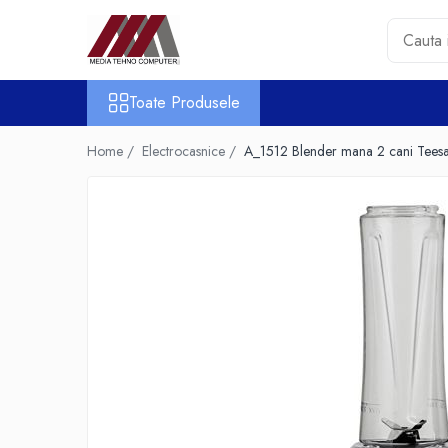
Toate Produsele
Toate Produsele
Accesorii PC & Software
HUB-uri USB
Home /
Electrocasnice /
A_1512 Blender mana 2 cani Tee
Periferice
Boxe PC
Card Reader
Casti & Microfoane
Mouse
Tastaturi
Unitati Optice Externe
Webcam
Software
Surse
Accesorii Streaming