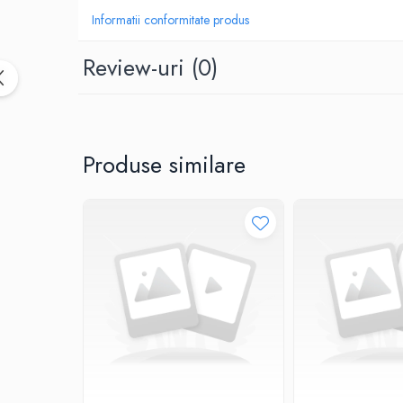
Birotica & Papetarie
Informatii conformitate produs
Accesorii Birou
Distrugatoare documente si
Review-uri
(0)
accesorii
Laminatoare
Canal cablu cu adeziv
Canal Cablu fara adeziv
Produse similare
Casa, Gradina si Bricolaj
Articole antidaunatori gradina
Bannere si ghirlande luminoase
decorative
Brichete
Casa Inteligenta
Intrerupatoare digitale
Panouri intrerupatoare si prize smart
Prize Smart
Telecomenzi intrerupatoare digitale