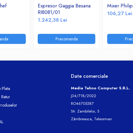
hef
Expresor Gaggia Besana
Mixer Phil
RI8081/01
106,27 Lei
1.242,38 Lei
anda
Precomanda
Pre
Date comerciale
Media Tehno Computer S.R.L.
 Plata
J34/718/2022
e Retur
RO46705387
Produselor
Str. Zambilelor, 5
Zâmbreasca, Teleorman
AL