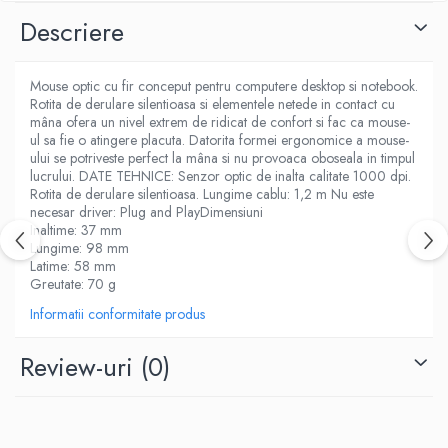
Descriere
Ventilatoare
Mouse optic cu fir conceput pentru computere desktop si notebook.
Rotita de derulare silentioasa si elementele netede in contact cu
mâna ofera un nivel extrem de ridicat de confort si fac ca mouse-
ul sa fie o atingere placuta. Datorita formei ergonomice a mouse-
ului se potriveste perfect la mâna si nu provoaca oboseala in timpul
lucrului. DATE TEHNICE: Senzor optic de inalta calitate 1000 dpi.
Rotita de derulare silentioasa. Lungime cablu: 1,2 m Nu este
necesar driver: Plug and PlayDimensiuni
Inaltime: 37 mm
Lungime: 98 mm
Latime: 58 mm
Greutate: 70 g
Informatii conformitate produs
Review-uri
(0)