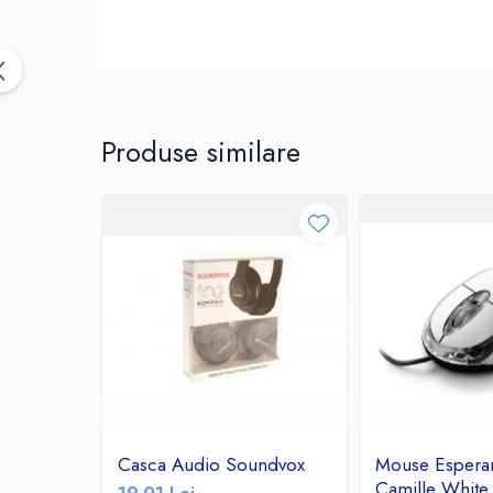
Birotica & Papetarie
Accesorii Birou
Distrugatoare documente si
accesorii
Laminatoare
Produse similare
Canal cablu cu adeziv
Canal Cablu fara adeziv
Casa, Gradina si Bricolaj
Articole antidaunatori gradina
Bannere si ghirlande luminoase
decorative
Brichete
Casa Inteligenta
Intrerupatoare digitale
Panouri intrerupatoare si prize smart
Prize Smart
Casca Audio Soundvox
Mouse Espera
Telecomenzi intrerupatoare digitale
Camille Whit