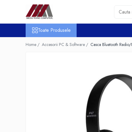
Toate Produsele
Toate Produsele
Accesorii PC & Software
HUB-uri USB
Home /
Accesorii PC & Software /
Casca Bluetooth Radi
Periferice
Boxe PC
Card Reader
Casti & Microfoane
Mouse
Tastaturi
Unitati Optice Externe
Webcam
Software
Surse
Accesorii Streaming