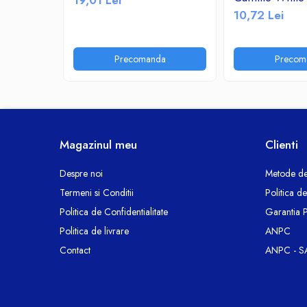
19,01 Lei
Ceasuri decorative
10,72 Lei
Componente si Accesorii Sisteme
si Panouri Fotovoltaice Solare
Precomanda
Precom
Decoratiuni, ornamente si articole
Craciun
Instalatii de Craciun
Feronerie si Accesorii
Suruburi, dibluri si accesorii uz general
Magazinul meu
Clienti
Iluminat
Despre noi
Metode de
Becuri
Termeni si Conditii
Politica d
Becuri LED
Politica de Confidentialitate
Garantia 
Corpuri Iluminat interior
Politica de livrare
ANPC
Lanterne
Contact
ANPC - S
Proiectoare LED
Scule Electrice si Unelte
Pistoale de Lipit