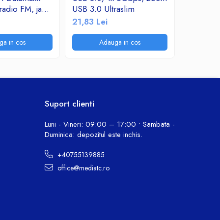
adio FM, jack,
USB 3.0 Ultraslim
Digittex
MMC, RCA,
21,83 Lei
26,62 L
a, AUX,
 220V, 3500W
ga in cos
Adauga in cos
A
216
Suport clienti
Luni - Vineri: 09:00 – 17:00 • Sambata -
Duminica: depozitul este inchis.
+40755139885
office@mediatc.ro