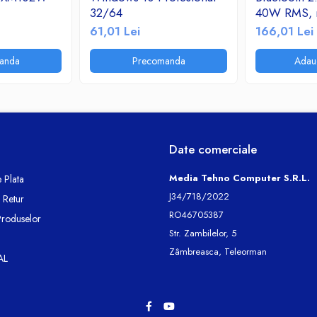
32/64
40W RMS, r
SD, USB, 
61,01 Lei
166,01 Lei
Telecomand
alimentare
anda
Precomanda
Adau
PMPO BM3
Date comerciale
Media Tehno Computer S.R.L.
 Plata
J34/718/2022
e Retur
RO46705387
Produselor
Str. Zambilelor, 5
Zâmbreasca, Teleorman
AL