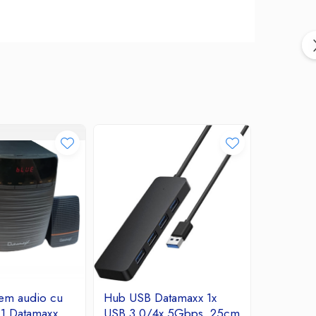
tem audio cu
Hub USB Datamaxx 1x
A_0719 Ki
.1 Datamaxx
USB 3.0/4x 5Gbps, 25cm
Mouse X1