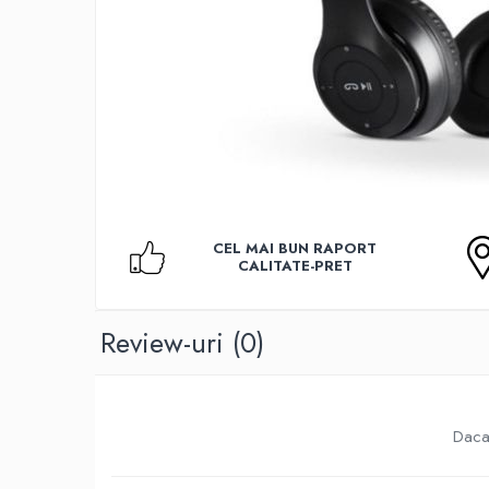
Accesorii TV
Telecomenzi
Altele
Aparate de gatit cu aburi
Auto, Moto & RCA
Electronice Auto
Accesorii Statii Radio
Reparatii si echipamente auto
CEL MAI BUN RAPORT
Echipamente pentru atelier
CALITATE-PRET
Scule Auto
Baterii Si Acumulatori
Review-uri
(0)
Acumulatori
Baterii
Baterii pentru Aparate Auditive
Daca 
Incarcatoare Baterii