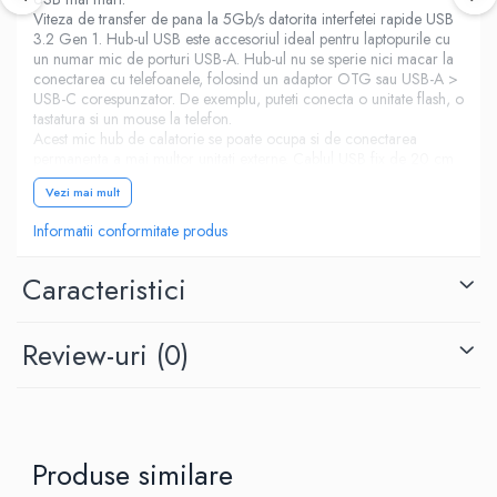
Viteza de transfer de pana la 5Gb/s datorita interfetei rapide USB
3.2 Gen 1. Hub-ul USB este accesoriul ideal pentru laptopurile cu
un numar mic de porturi USB-A. Hub-ul nu se sperie nici macar la
conectarea cu telefoanele, folosind un adaptor OTG sau USB-A >
USB-C corespunzator. De exemplu, puteti conecta o unitate flash, o
tastatura si un mouse la telefon.
Acest mic hub de calatorie se poate ocupa si de conectarea
permanenta a mai multor unitati externe. Cablul USB fix de 20 cm
lungime este ideal pentru utilizatorii de dispozitive mobile.
Vezi mai mult
Suprafata mata eleganta impiedica imprimarile nedorite. In partea
superioara exista o proeminenta decenta pentru o mai buna
Informatii conformitate produs
prindere si o dioda LED care indica activitatea hub-ului intr-o
lumina albastra fara stralucire.
Caracteristici
Review-uri
(0)
Produse similare