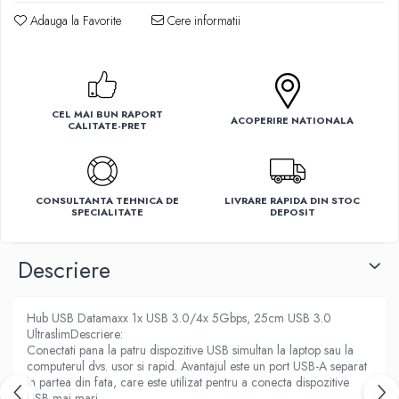
Adauga la Favorite
Cere informatii
Ventilatoare
CEL MAI BUN RAPORT
ACOPERIRE NATIONALA
CALITATE-PRET
CONSULTANTA TEHNICA DE
LIVRARE RAPIDA DIN STOC
SPECIALITATE
DEPOSIT
Descriere
Hub USB Datamaxx 1x USB 3.0/4x 5Gbps, 25cm USB 3.0
UltraslimDescriere:
Conectati pana la patru dispozitive USB simultan la laptop sau la
computerul dvs. usor si rapid. Avantajul este un port USB-A separat
in partea din fata, care este utilizat pentru a conecta dispozitive
USB mai mari.