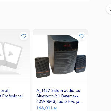
rosoft
A_1427 Sistem audio cu
Hub USB
 Profesional
Bluetooth 2.1 Datamaxx
USB 3.0
40W RMS, radio FM, jack,
USB 3.0 
SD, USB, MMC, RCA,
166,01 Lei
21,83 Le