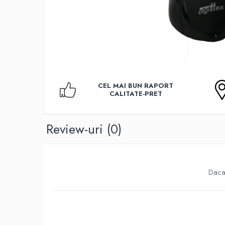
Accesorii TV
Telecomenzi
Altele
Aparate de gatit cu aburi
Auto, Moto & RCA
Electronice Auto
CEL MAI BUN RAPORT
Accesorii Statii Radio
CALITATE-PRET
Reparatii si echipamente auto
Echipamente pentru atelier
Review-uri
(0)
Scule Auto
Baterii Si Acumulatori
Acumulatori
Daca 
Baterii
Baterii pentru Aparate Auditive
Incarcatoare Baterii