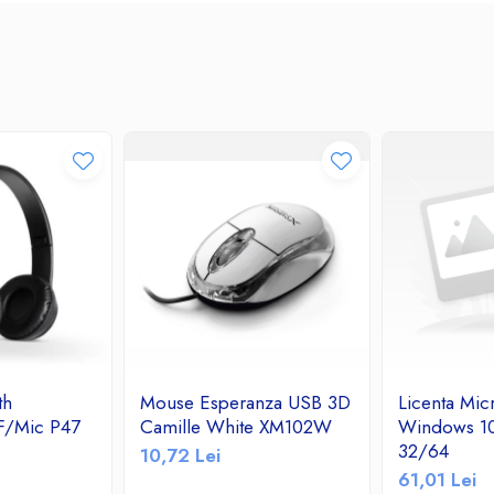
th
Mouse Esperanza USB 3D
Licenta Mic
F/Mic P47
Camille White XM102W
Windows 10
32/64
10,72 Lei
61,01 Lei