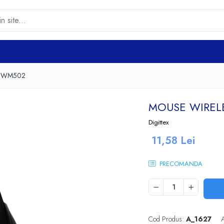
ex WM502
MOUSE WIREL
Digittex
11,58 Lei
PRECOMANDA
Cod Produs:
A_1627
A