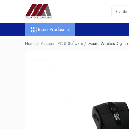
Toate Produsele
Toate Produsele
Accesorii PC & Software
HUB-uri USB
Home /
Accesorii PC & Software /
Mouse Wireless Digitt
Periferice
Boxe PC
Card Reader
Casti & Microfoane
Mouse
Tastaturi
Unitati Optice Externe
Webcam
Software
Surse
Accesorii Streaming