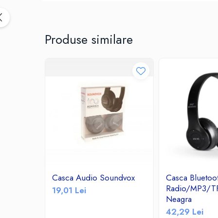
Birotica & Papetarie
Accesorii Birou
Distrugatoare documente si
Produse similare
accesorii
Laminatoare
Canal cablu cu adeziv
Canal Cablu fara adeziv
Casa, Gradina si Bricolaj
Articole antidaunatori gradina
Bannere si ghirlande luminoase
decorative
Brichete
Casa Inteligenta
Intrerupatoare digitale
Casca Audio Soundvox
Casca Bluetoo
Radio/MP3/T
Panouri intrerupatoare si prize smart
19,01 Lei
Neagra
Prize Smart
42,29 Lei
Telecomenzi intrerupatoare digitale