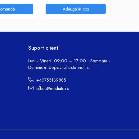
Telecomanda, AUX,
alimentare 220V, 3500W
comanda
Adauga in cos
A
PMPO BM3216
Suport clienti
Luni - Vineri: 09:00 – 17:00 • Sambata -
Duminica: depozitul este inchis.
+40755139885
office@mediatc.ro