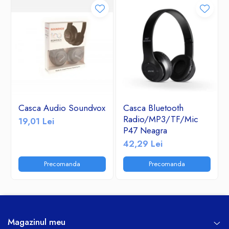
Casca Audio Soundvox
Casca Bluetooth
Radio/MP3/TF/Mic
19,01 Lei
P47 Neagra
42,29 Lei
Precomanda
Precomanda
Magazinul meu