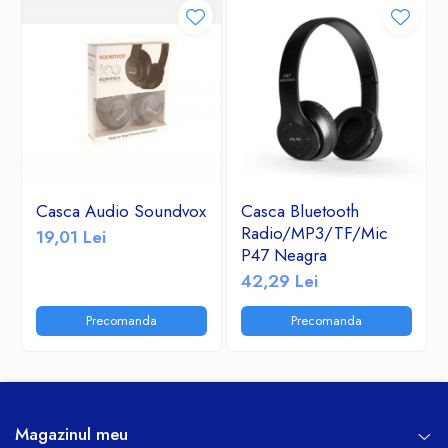
Casca Audio Soundvox
Casca Bluetooth
Radio/MP3/TF/Mic
19,01 Lei
P47 Neagra
42,29 Lei
Precomanda
Precomanda
Magazinul meu