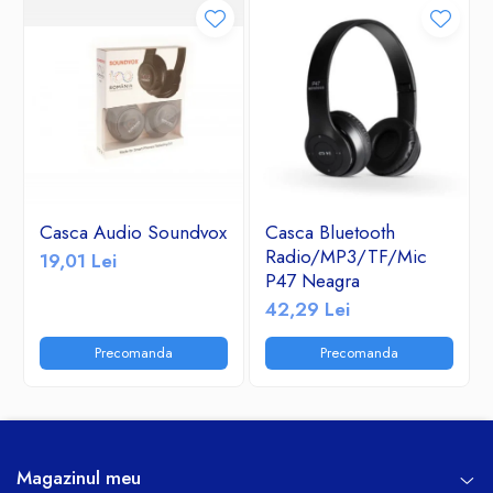
Casca Audio Soundvox
Casca Bluetooth
Radio/MP3/TF/Mic
19,01 Lei
P47 Neagra
42,29 Lei
Precomanda
Precomanda
Magazinul meu