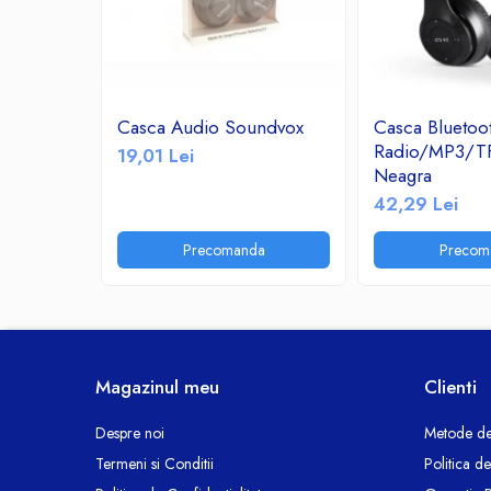
Ceasuri decorative
Componente si Accesorii Sisteme
si Panouri Fotovoltaice Solare
Decoratiuni, ornamente si articole
Casca Audio Soundvox
Casca Bluetoo
Craciun
Radio/MP3/T
19,01 Lei
Instalatii de Craciun
Neagra
Feronerie si Accesorii
42,29 Lei
Suruburi, dibluri si accesorii uz general
Precomanda
Precom
Iluminat
Becuri
Becuri LED
Corpuri Iluminat interior
Lanterne
Magazinul meu
Clienti
Proiectoare LED
Scule Electrice si Unelte
Despre noi
Metode de
Termeni si Conditii
Politica d
Pistoale de Lipit