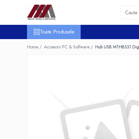
Toate Produsele
Toate Produsele
Accesorii PC & Software
HUB-uri USB
Home /
Accesorii PC & Software /
Hub USB MTHB331 Digi
Periferice
Boxe PC
Card Reader
Casti & Microfoane
Mouse
Tastaturi
Unitati Optice Externe
Webcam
Software
Surse
Accesorii Streaming