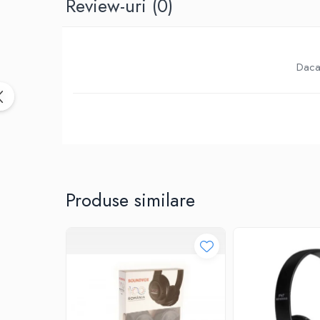
Review-uri
(0)
Birotica & Papetarie
Accesorii Birou
Distrugatoare documente si
accesorii
Daca 
Laminatoare
Canal cablu cu adeziv
Canal Cablu fara adeziv
Casa, Gradina si Bricolaj
Articole antidaunatori gradina
Bannere si ghirlande luminoase
decorative
Produse similare
Brichete
Casa Inteligenta
Intrerupatoare digitale
Panouri intrerupatoare si prize smart
Prize Smart
Telecomenzi intrerupatoare digitale