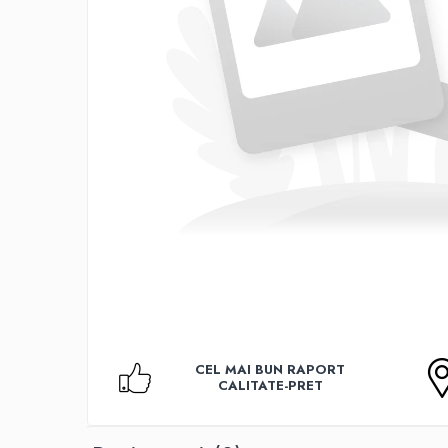
Accesorii TV
Telecomenzi
Altele
Aparate de gatit cu aburi
Auto, Moto & RCA
Electronice Auto
Accesorii Statii Radio
Reparatii si echipamente auto
Echipamente pentru atelier
Scule Auto
Baterii Si Acumulatori
Acumulatori
Baterii
CEL MAI BUN RAPORT
Baterii pentru Aparate Auditive
CALITATE-PRET
Incarcatoare Baterii