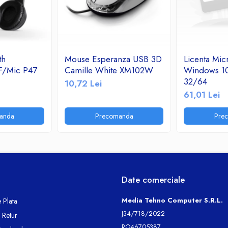
th
Mouse Esperanza USB 3D
Licenta Mic
F/Mic P47
Camille White XM102W
Windows 10
32/64
10,72 Lei
61,01 Lei
anda
Precomanda
Pre
Date comerciale
Media Tehno Computer S.R.L.
 Plata
J34/718/2022
e Retur
RO46705387