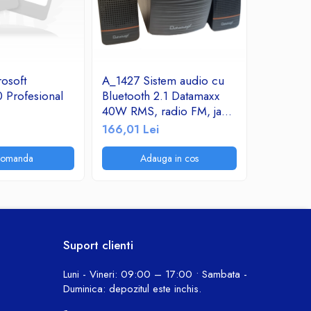
rosoft
A_1427 Sistem audio cu
Hub USB
 Profesional
Bluetooth 2.1 Datamaxx
USB 3.0
40W RMS, radio FM, jack,
USB 3.0 
SD, USB, MMC, RCA,
166,01 Lei
21,83 Le
Telecomanda, AUX,
alimentare 220V, 3500W
comanda
Adauga in cos
A
PMPO BM3216
Suport clienti
Luni - Vineri: 09:00 – 17:00 • Sambata -
Duminica: depozitul este inchis.