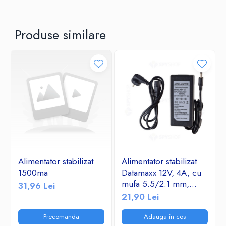
Produse similare
Alimentator stabilizat
Alimentator stabilizat
1500ma
Datamaxx 12V, 4A, cu
mufa 5.5/2.1 mm,
31,96 Lei
cablu de alimentare cu
21,90 Lei
impamantare inclus
Precomanda
Adauga in cos