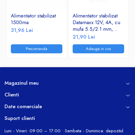
Alimentator stabilizat
Alimentator stabilizat
1500ma
Datamaxx 12V, 4A, cu
mufa 5.5/2.1 mm,
31,96 Lei
cablu de alimentare cu
21,90 Lei
impamantare inclus
Precomanda
Adauga in cos
Magazinul meu
Clienti
Date comerciale
Suport clienti
Luni - Vineri: 09:00 – 17:00 • Sambata - Duminica: depozitul