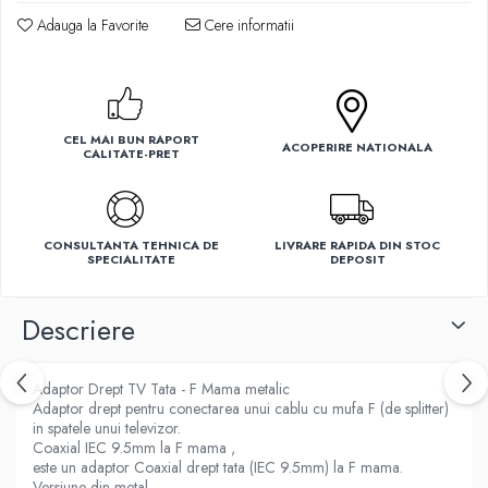
Adauga la Favorite
Cere informatii
Ventilatoare
CEL MAI BUN RAPORT
ACOPERIRE NATIONALA
CALITATE-PRET
CONSULTANTA TEHNICA DE
LIVRARE RAPIDA DIN STOC
SPECIALITATE
DEPOSIT
Descriere
Adaptor Drept TV Tata - F Mama metalic
Adaptor drept pentru conectarea unui cablu cu mufa F (de splitter)
in spatele unui televizor.
Coaxial IEC 9.5mm la F mama ,
este un adaptor Coaxial drept tata (IEC 9.5mm) la F mama.
Versiune din metal.