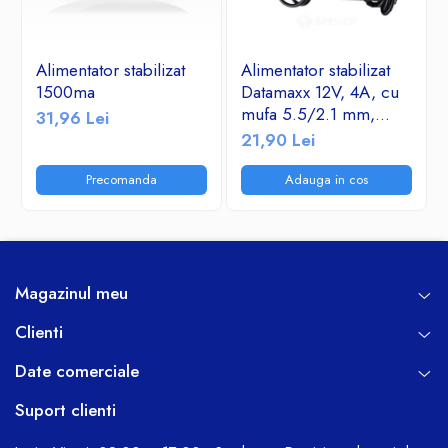
Alimentator stabilizat
Alimentator stabilizat
1500ma
Datamaxx 12V, 4A, cu
mufa 5.5/2.1 mm,
31,96 Lei
cablu de alimentare cu
21,90 Lei
impamantare inclus
Precomanda
Adauga in cos
Magazinul meu
Clienti
Date comerciale
Suport clienti