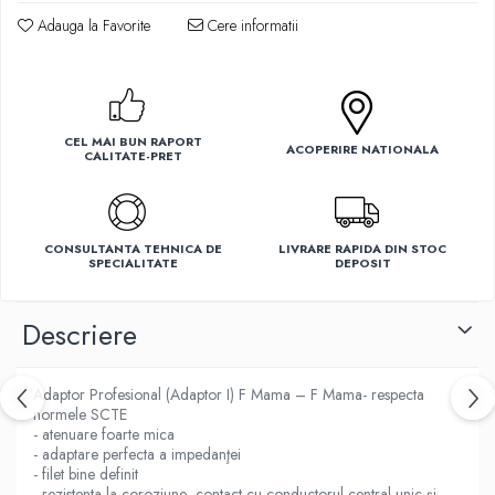
Adauga la Favorite
Cere informatii
Ventilatoare
CEL MAI BUN RAPORT
ACOPERIRE NATIONALA
CALITATE-PRET
CONSULTANTA TEHNICA DE
LIVRARE RAPIDA DIN STOC
SPECIALITATE
DEPOSIT
Descriere
Adaptor Profesional (Adaptor I) F Mama – F Mama- respecta
normele SCTE
- atenuare foarte mica
- adaptare perfecta a impedanţei
- filet bine definit
- rezistenta la coroziune- contact cu conductorul central unic şi