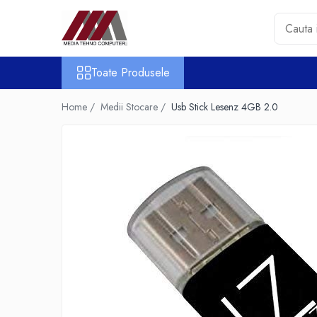
Toate Produsele
Toate Produsele
Accesorii PC & Software
HUB-uri USB
Home /
Medii Stocare /
Usb Stick Lesenz 4GB 2.0
Periferice
Boxe PC
Card Reader
Casti & Microfoane
Mouse
Tastaturi
Unitati Optice Externe
Webcam
Software
Surse
Accesorii Streaming