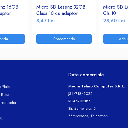
enz 16GB
Micro SD Lesenz 32GB
Micro SD L
aptor
Clasa 10 cu adaptor
Cls 10
8,47 Lei
28,60 Lei
anda
Precomanda
Adau
Date comerciale
Media Tehno Computer S.R.L.
 Plata
J34/718/2022
e Retur
RO46705387
Produselor
Str. Zambilelor, 5
Zâmbreasca, Teleorman
AL