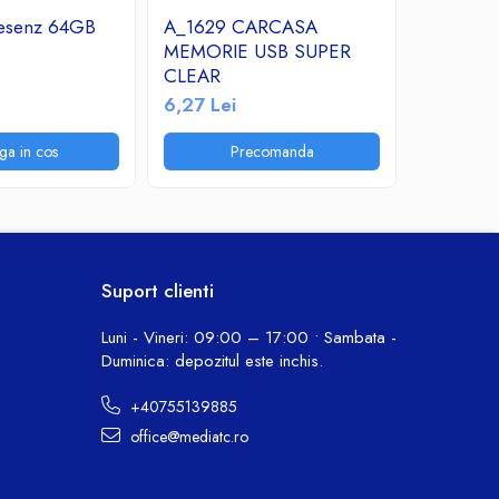
esenz 64GB
A_1629 CARCASA
Micro S
MEMORIE USB SUPER
Clasa 10
CLEAR
22,84 L
6,27 Lei
ga in cos
Precomanda
P
Suport clienti
Luni - Vineri: 09:00 – 17:00 • Sambata -
Duminica: depozitul este inchis.
+40755139885
office@mediatc.ro