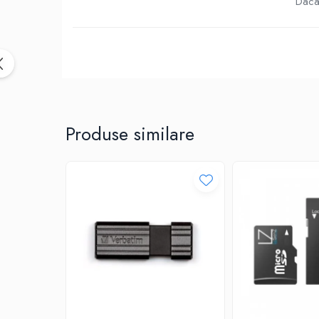
Birotica & Papetarie
Daca 
Accesorii Birou
Distrugatoare documente si
accesorii
Laminatoare
Canal cablu cu adeziv
Canal Cablu fara adeziv
Produse similare
Casa, Gradina si Bricolaj
Articole antidaunatori gradina
Bannere si ghirlande luminoase
decorative
Brichete
Casa Inteligenta
Intrerupatoare digitale
Panouri intrerupatoare si prize smart
Prize Smart
Telecomenzi intrerupatoare digitale