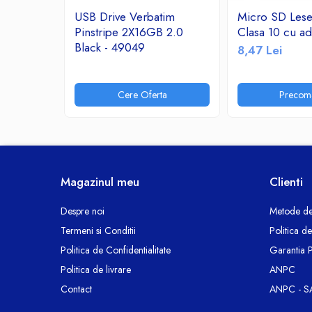
Ceasuri decorative
USB Drive Verbatim
Micro SD Les
Pinstripe 2X16GB 2.0
Clasa 10 cu ad
Componente si Accesorii Sisteme
Black - 49049
si Panouri Fotovoltaice Solare
8,47 Lei
Decoratiuni, ornamente si articole
Craciun
Cere Oferta
Precom
Instalatii de Craciun
Feronerie si Accesorii
Suruburi, dibluri si accesorii uz general
Iluminat
Magazinul meu
Clienti
Becuri
Becuri LED
Despre noi
Metode de
Corpuri Iluminat interior
Termeni si Conditii
Politica d
Lanterne
Politica de Confidentialitate
Garantia 
Proiectoare LED
Politica de livrare
ANPC
Scule Electrice si Unelte
Contact
ANPC - S
Pistoale de Lipit