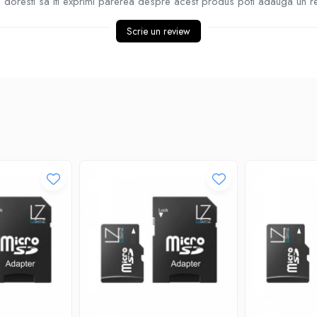
doresti sa iti exprimi parerea despre acest produs poti adauga un r
Scrie un review