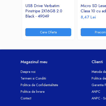
Ceasuri decorative
USB Drive Verbatim
Micro SD Les
Pinstripe 2X16GB 2.0
Clasa 10 cu ad
Componente si Accesorii Sisteme
Black - 49049
si Panouri Fotovoltaice Solare
8,47 Lei
Decoratiuni, ornamente si articole
Craciun
Cere Oferta
Precom
Instalatii de Craciun
Feronerie si Accesorii
Suruburi, dibluri si accesorii uz general
Iluminat
Magazinul meu
Clienti
Becuri
Becuri LED
Despre noi
Metode de
Corpuri Iluminat interior
Termeni si Conditii
Politica d
Lanterne
Politica de Confidentialitate
Garantia 
Proiectoare LED
Politica de livrare
ANPC
Scule Electrice si Unelte
Contact
ANPC - S
Pistoale de Lipit