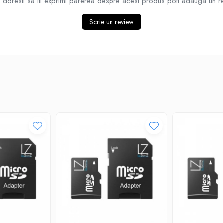
doresti sa iti exprimi parerea despre acest produs poti adauga un r
Scrie un review