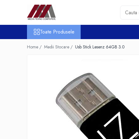
Toate Produsele
Toate Produsele
Accesorii PC & Software
HUB-uri USB
Home /
Medii Stocare /
Usb Stick Lesenz 64GB 3.0
Periferice
Boxe PC
Card Reader
Casti & Microfoane
Mouse
Tastaturi
Unitati Optice Externe
Webcam
Software
Surse
Accesorii Streaming