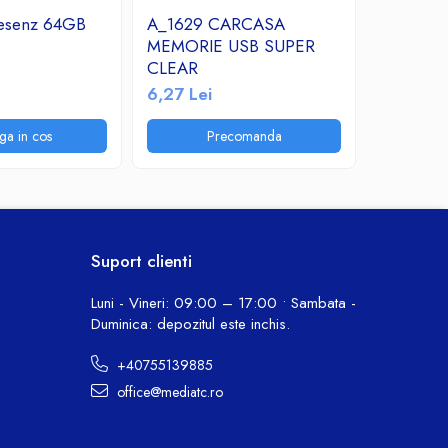
esenz 64GB
A_1629 CARCASA
Micro S
MEMORIE USB SUPER
Clasa 10
CLEAR
22,84 L
6,27 Lei
ga in cos
Precomanda
P
Suport clienti
Luni - Vineri: 09:00 – 17:00 • Sambata -
Duminica: depozitul este inchis.
+40755139885
office@mediatc.ro