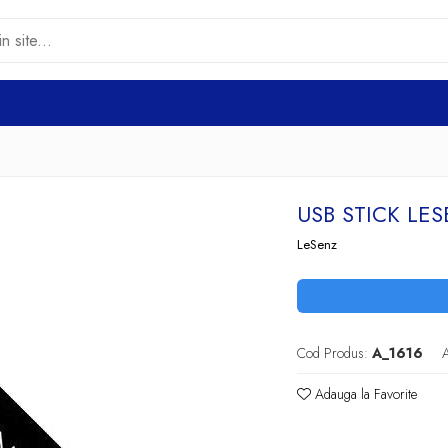
USB STICK LES
LeSenz
Cod Produs:
A_1616
A
Adauga la Favorite