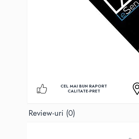
Accesorii TV
Telecomenzi
Altele
Aparate de gatit cu aburi
Auto, Moto & RCA
Electronice Auto
Accesorii Statii Radio
Reparatii si echipamente auto
Echipamente pentru atelier
Scule Auto
CEL MAI BUN RAPORT
CALITATE-PRET
Baterii Si Acumulatori
Acumulatori
Baterii
Review-uri
(0)
Baterii pentru Aparate Auditive
Incarcatoare Baterii