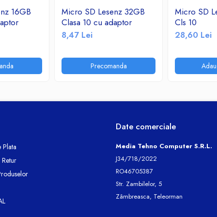
enz 16GB
Micro SD Lesenz 32GB
Micro SD L
aptor
Clasa 10 cu adaptor
Cls 10
8,47 Lei
28,60 Lei
anda
Precomanda
Adau
Date comerciale
Media Tehno Computer S.R.L.
 Plata
J34/718/2022
e Retur
RO46705387
Produselor
Str. Zambilelor, 5
Zâmbreasca, Teleorman
AL