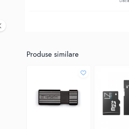
Birotica & Papetarie
Daca 
Accesorii Birou
Distrugatoare documente si
accesorii
Laminatoare
Canal cablu cu adeziv
Canal Cablu fara adeziv
Produse similare
Casa, Gradina si Bricolaj
Articole antidaunatori gradina
Bannere si ghirlande luminoase
decorative
Brichete
Casa Inteligenta
Intrerupatoare digitale
Panouri intrerupatoare si prize smart
Prize Smart
Telecomenzi intrerupatoare digitale