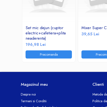
Ceasuri decorative
Componente si Accesorii Sisteme
si Panouri Fotovoltaice Solare
Decoratiuni, ornamente si articole
Set mic dejun (cuptor
Mixer Super C
Craciun
electric+cafetiera+plita
39,65 Lei
Instalatii de Craciun
neaderenta)
Feronerie si Accesorii
196,98 Lei
Suruburi, dibluri si accesorii uz general
Precomanda
Precom
Iluminat
Becuri
Becuri LED
Corpuri Iluminat interior
Lanterne
Magazinul meu
Clienti
Proiectoare LED
Scule Electrice si Unelte
Despre noi
Metode de
Termeni si Conditii
Politica d
Pistoale de Lipit