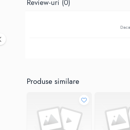
Review-uri
(0)
Birotica & Papetarie
Accesorii Birou
Distrugatoare documente si
accesorii
Daca 
Laminatoare
Canal cablu cu adeziv
Canal Cablu fara adeziv
Casa, Gradina si Bricolaj
Articole antidaunatori gradina
Bannere si ghirlande luminoase
decorative
Produse similare
Brichete
Casa Inteligenta
Intrerupatoare digitale
Panouri intrerupatoare si prize smart
Prize Smart
Telecomenzi intrerupatoare digitale