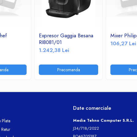
hef
Expresor Gaggia Besana
Mixer Phil
RI8081/01
106,27 Lei
1.242,38 Lei
anda
Precomanda
Pre
Date comerciale
Media Tehno Computer S.R.L.
 Plata
J34/718/2022
e Retur
RO46705387