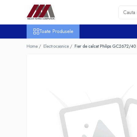
Toate Produsele
Toate Produsele
Accesorii PC & Software
HUB-uri USB
Home /
Electrocasnice /
Fier de calcat Philips GC2672/40
Periferice
Boxe PC
Card Reader
Casti & Microfoane
Mouse
Tastaturi
Unitati Optice Externe
Webcam
Software
Surse
Accesorii Streaming