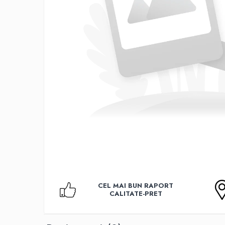
Accesorii TV
Telecomenzi
Altele
Aparate de gatit cu aburi
Auto, Moto & RCA
Electronice Auto
Accesorii Statii Radio
Reparatii si echipamente auto
Echipamente pentru atelier
Scule Auto
Baterii Si Acumulatori
Acumulatori
Baterii
CEL MAI BUN RAPORT
Baterii pentru Aparate Auditive
CALITATE-PRET
Incarcatoare Baterii