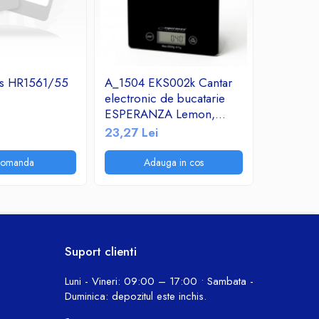
ips HR1561/55
A_1504 EKS002k Cantar
Decalcifi
electronic de bucatarie
espresso
ESPERANZA Lemon,
30,13 Le
Negru, Sticla securizata,
23,27 Lei
5Kg
comanda
Adauga in cos
A
Suport clienti
Luni - Vineri: 09:00 – 17:00 • Sambata -
Duminica: depozitul este inchis.