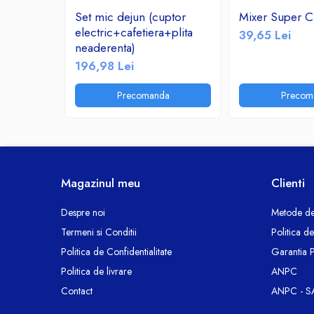
Ceasuri decorative
Set mic dejun (cuptor
Mixer Super C
electric+cafetiera+plita
Componente si Accesorii Sisteme
39,65 Lei
neaderenta)
si Panouri Fotovoltaice Solare
196,98 Lei
Decoratiuni, ornamente si articole
Craciun
Precomanda
Precom
Instalatii de Craciun
Feronerie si Accesorii
Suruburi, dibluri si accesorii uz general
Iluminat
Magazinul meu
Clienti
Becuri
Becuri LED
Despre noi
Metode de
Corpuri Iluminat interior
Termeni si Conditii
Politica d
Lanterne
Politica de Confidentialitate
Garantia 
Proiectoare LED
Politica de livrare
ANPC
Scule Electrice si Unelte
Contact
ANPC - S
Pistoale de Lipit