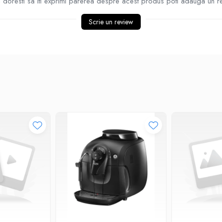
doresti sa iti exprimi parerea despre acest produs poti adauga un r
Scrie un review