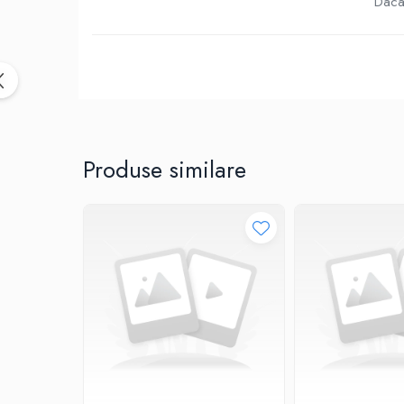
Birotica & Papetarie
Daca 
Accesorii Birou
Distrugatoare documente si
accesorii
Laminatoare
Canal cablu cu adeziv
Canal Cablu fara adeziv
Produse similare
Casa, Gradina si Bricolaj
Articole antidaunatori gradina
Bannere si ghirlande luminoase
decorative
Brichete
Casa Inteligenta
Intrerupatoare digitale
Panouri intrerupatoare si prize smart
Prize Smart
Telecomenzi intrerupatoare digitale