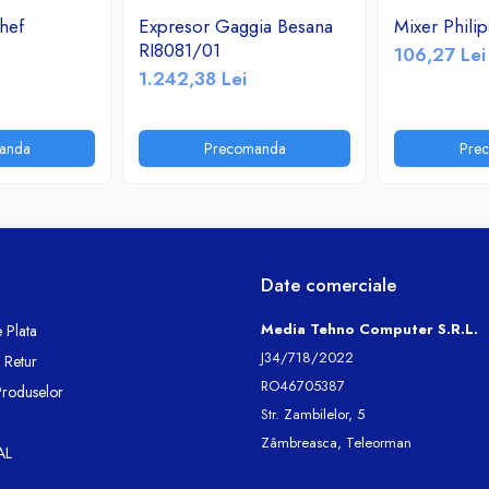
hef
Expresor Gaggia Besana
Mixer Phil
RI8081/01
106,27 Lei
1.242,38 Lei
anda
Precomanda
Pre
Date comerciale
Media Tehno Computer S.R.L.
 Plata
J34/718/2022
e Retur
RO46705387
Produselor
Str. Zambilelor, 5
Zâmbreasca, Teleorman
AL