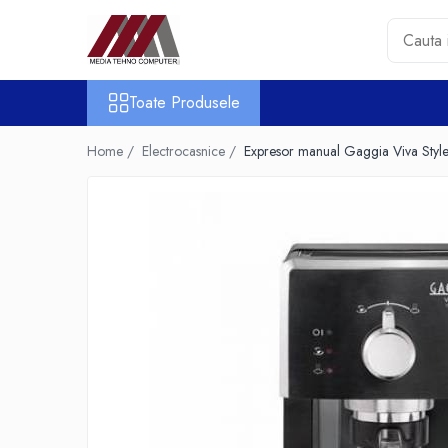
Toate Produsele
Toate Produsele
Accesorii PC & Software
HUB-uri USB
Home /
Electrocasnice /
Expresor manual Gaggia Viva Sty
Periferice
Boxe PC
Card Reader
Casti & Microfoane
Mouse
Tastaturi
Unitati Optice Externe
Webcam
Software
Surse
Accesorii Streaming