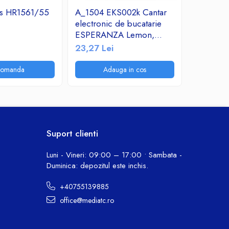
ips HR1561/55
A_1504 EKS002k Cantar
Decalcifi
electronic de bucatarie
espresso
ESPERANZA Lemon,
30,13 Le
Negru, Sticla securizata,
23,27 Lei
5Kg
comanda
Adauga in cos
A
Suport clienti
Luni - Vineri: 09:00 – 17:00 • Sambata -
Duminica: depozitul este inchis.
+40755139885
office@mediatc.ro