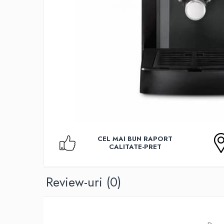
Accesorii TV
Telecomenzi
Altele
Aparate de gatit cu aburi
Auto, Moto & RCA
Electronice Auto
Accesorii Statii Radio
Reparatii si echipamente auto
Echipamente pentru atelier
Scule Auto
CEL MAI BUN RAPORT
CALITATE-PRET
Baterii Si Acumulatori
Acumulatori
Baterii
Review-uri
(0)
Baterii pentru Aparate Auditive
Incarcatoare Baterii