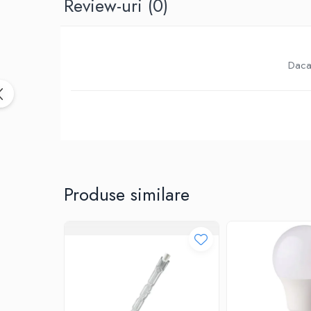
Review-uri
(0)
Birotica & Papetarie
Accesorii Birou
Distrugatoare documente si
accesorii
Daca 
Laminatoare
Canal cablu cu adeziv
Canal Cablu fara adeziv
Casa, Gradina si Bricolaj
Articole antidaunatori gradina
Bannere si ghirlande luminoase
decorative
Produse similare
Brichete
Casa Inteligenta
Intrerupatoare digitale
Panouri intrerupatoare si prize smart
Prize Smart
Telecomenzi intrerupatoare digitale