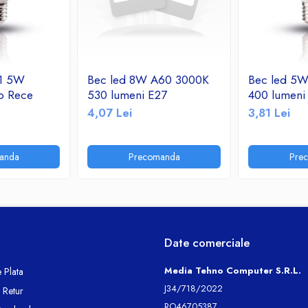
 1 5W
Bec led 8W A60 3000K
Bec led 5
b Rece
530 lumeni E27
400 lumeni
4,07 Lei
3,81 Lei
anda
Precomanda
Pre
Date comerciale
Media Tehno Computer S.R.L.
 Plata
J34/718/2022
e Retur
RO46705387