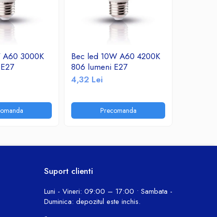
W A60 3000K
Bec led 10W A60 4200K
Bec led
 E27
806 lumeni E27
760 lume
4,32 Lei
10,30 Le
comanda
Precomanda
P
Suport clienti
Luni - Vineri: 09:00 – 17:00 • Sambata -
Duminica: depozitul este inchis.