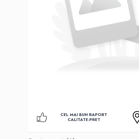
Accesorii TV
Telecomenzi
Altele
Aparate de gatit cu aburi
Auto, Moto & RCA
Electronice Auto
Accesorii Statii Radio
Reparatii si echipamente auto
Echipamente pentru atelier
Scule Auto
Baterii Si Acumulatori
Acumulatori
Baterii
CEL MAI BUN RAPORT
Baterii pentru Aparate Auditive
CALITATE-PRET
Incarcatoare Baterii