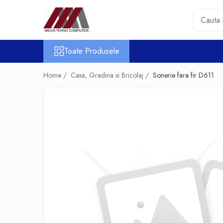
Toate Produsele
Toate Produsele
Accesorii PC & Software
HUB-uri USB
Home /
Casa, Gradina si Bricolaj /
Sonerie fara fir D611
Periferice
Boxe PC
Card Reader
Casti & Microfoane
Mouse
Tastaturi
Unitati Optice Externe
Webcam
Software
Surse
Accesorii Streaming