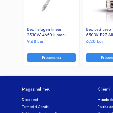
Ceasuri decorative
Componente si Accesorii Sisteme
si Panouri Fotovoltaice Solare
Decoratiuni, ornamente si articole
Bec halogen linear
Bec Led Leso
Craciun
2530W 4650 lumeni
6500K E27 Al
Instalatii de Craciun
9,68 Lei
6,20 Lei
Feronerie si Accesorii
Suruburi, dibluri si accesorii uz general
Precomanda
Precom
Iluminat
Becuri
Becuri LED
Corpuri Iluminat interior
Lanterne
Magazinul meu
Clienti
Proiectoare LED
Scule Electrice si Unelte
Despre noi
Metode de
Termeni si Conditii
Politica d
Pistoale de Lipit