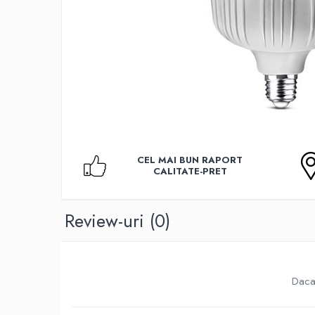
Accesorii TV
Telecomenzi
Altele
Aparate de gatit cu aburi
Auto, Moto & RCA
Electronice Auto
Accesorii Statii Radio
Reparatii si echipamente auto
CEL MAI BUN RAPORT
Echipamente pentru atelier
CALITATE-PRET
Scule Auto
Baterii Si Acumulatori
Review-uri
(0)
Acumulatori
Baterii
Baterii pentru Aparate Auditive
Daca 
Incarcatoare Baterii