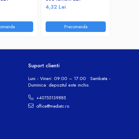
4,32 Lei
10,30 Le
comanda
Precomanda
P
Suport clienti
Luni - Vineri: 09:00 – 17:00 • Sambata -
Duminica: depozitul este inchis.
+40755139885
office@mediatc.ro