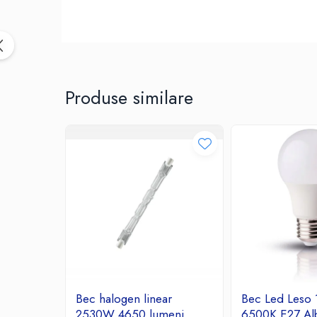
Birotica & Papetarie
Accesorii Birou
Distrugatoare documente si
accesorii
Laminatoare
Produse similare
Canal cablu cu adeziv
Canal Cablu fara adeziv
Casa, Gradina si Bricolaj
Articole antidaunatori gradina
Bannere si ghirlande luminoase
decorative
Brichete
Casa Inteligenta
Intrerupatoare digitale
Panouri intrerupatoare si prize smart
Prize Smart
Bec halogen linear
Bec Led Leso
Telecomenzi intrerupatoare digitale
2530W 4650 lumeni
6500K E27 Al