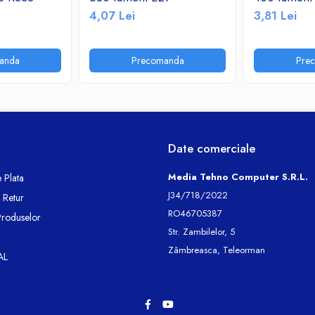
4,07 Lei
3,81 Lei
anda
Precomanda
Pre
Date comerciale
Media Tehno Computer S.R.L.
 Plata
J34/718/2022
e Retur
RO46705387
Produselor
Str. Zambilelor, 5
Zâmbreasca, Teleorman
AL