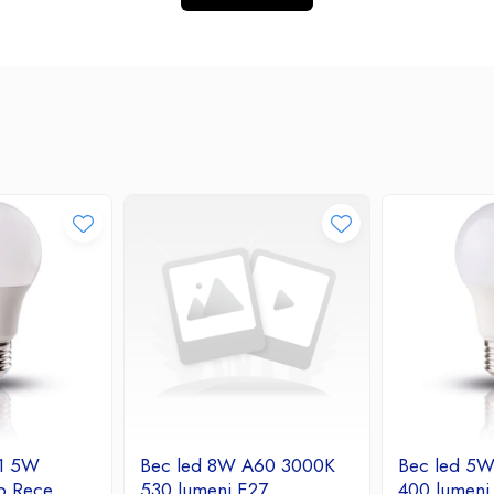
 1 5W
Bec led 8W A60 3000K
Bec led 5
b Rece
530 lumeni E27
400 lumeni