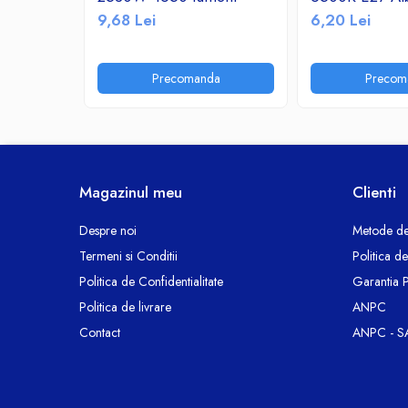
Ceasuri decorative
9,68 Lei
6,20 Lei
Componente si Accesorii Sisteme
si Panouri Fotovoltaice Solare
Precomanda
Precom
Decoratiuni, ornamente si articole
Craciun
Instalatii de Craciun
Feronerie si Accesorii
Suruburi, dibluri si accesorii uz general
Magazinul meu
Clienti
Iluminat
Despre noi
Metode de
Becuri
Termeni si Conditii
Politica d
Becuri LED
Politica de Confidentialitate
Garantia 
Corpuri Iluminat interior
Politica de livrare
ANPC
Lanterne
Contact
ANPC - S
Proiectoare LED
Scule Electrice si Unelte
Pistoale de Lipit