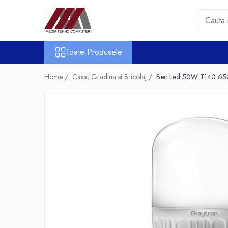
Toate Produsele
Toate Produsele
Accesorii PC & Software
HUB-uri USB
Home /
Casa, Gradina si Bricolaj /
Bec Led 50W T140 650
Periferice
Boxe PC
Card Reader
Casti & Microfoane
Mouse
Tastaturi
Unitati Optice Externe
Webcam
Software
Surse
Accesorii Streaming