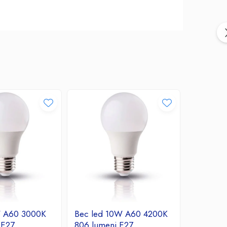
W A60 3000K
Bec led 10W A60 4200K
Bec led
 E27
806 lumeni E27
760 lume